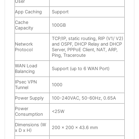
User
App Caching
Support
Cache
100GB
Capacity
TCP/IP, static routing, RIP (V1/ V2)
Network
and OSPF, DHCP Relay and DHCP
Protocol
Server, PPPoE Client, NAT, ARP,
Ping, Traceroute
WAN Load
Support (up to 6 WAN Port)
Balancing
IPsec VPN
1000
Tunnel
Power Supply
100-240VAC, 50-60Hz, 0.65A
Power
<25W
Consumption
Dimensions (W
200 x 200 x 43.6 mm
x D x H)