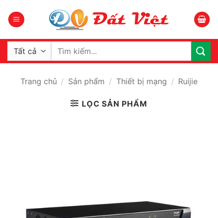
Bỏ
qua
nội
dung
Tìm
kiếm:
Trang chủ
/
Sản phẩm
/
Thiết bị mạng
/
Ruijie
LỌC SẢN PHẨM