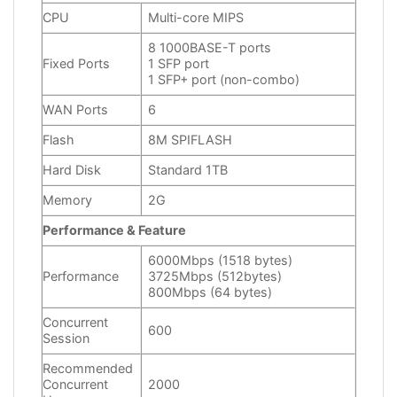
CPU
Multi-core MIPS
8 1000BASE-T ports
Fixed Ports
1 SFP port
1 SFP+ port (non-combo)
WAN Ports
6
Flash
8M SPIFLASH
Hard Disk
Standard 1TB
Memory
2G
Performance & Feature
6000Mbps (1518 bytes)
Performance
3725Mbps (512bytes)
800Mbps (64 bytes)
Concurrent
600
Session
Recommended
Concurrent
2000