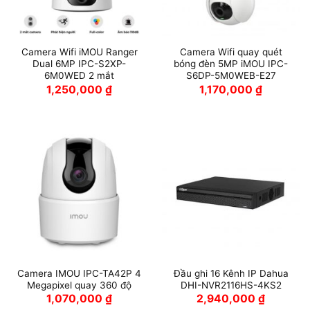
Camera Wifi iMOU Ranger
Camera Wifi quay quét
Dual 6MP IPC-S2XP-
bóng đèn 5MP iMOU IPC-
6M0WED 2 mắt
S6DP-5M0WEB-E27
1,250,000
₫
1,170,000
₫
Camera IMOU IPC-TA42P 4
Đầu ghi 16 Kênh IP Dahua
Megapixel quay 360 độ
DHI-NVR2116HS-4KS2
1,070,000
₫
2,940,000
₫