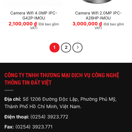
Camera Wifi 4.0MP IPC-
Camera Wifi 2.0MP IPC-
G42P-IMOU
A26HP-IMOU
2,100,000
₫
3,000,000
₫
(Đã bao gồm
(Đã bao gồm
VAT)
VAT)
1
2
CÔNG TY TNHH THƯƠNG MẠI DỊCH VỤ CÔNG NGHỆ
THÔNG TIN ĐẤT VIỆT
Địa chỉ:
Số 1206 Đường Độc Lập, Phường Phú Mỹ,
Thành Phố Hồ Chí Minh, Việt Nam.
Điện thoại:
(0254) 3923.772
Fax:
(0254) 3923.771