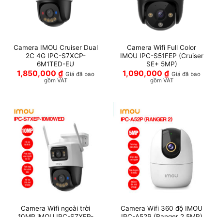
Camera IMOU Cruiser Dual
Camera Wifi Full Color
2C 4G IPC-S7XCP-
IMOU IPC-S51FEP (Cruiser
6M1TED-EU
SE+ 5MP)
1,850,000
₫
1,090,000
₫
Giá đã bao
Giá đã bao
gồm VAT
gồm VAT
Camera Wifi ngoài trời
Camera Wifi 360 độ IMOU
10MP iMOU IPC-S7XEP-
IPC-A52P (Ranger 2 5MP)