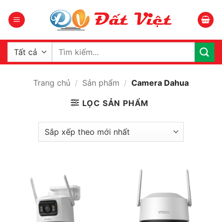
Bỏ
qua
nội
dung
Tìm
kiếm:
Trang chủ
/
Sản phẩm
/
Camera Dahua
LỌC SẢN PHẨM