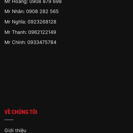
Mr Hoàng:
0908 879 698
Mr Nhân:
0908 282 565
Mr Nghĩa: 0923268128
Mr Thanh: 0962122149
Mr Chính: 0933475784
VỀ CHÚNG TÔI
Giới thiệu