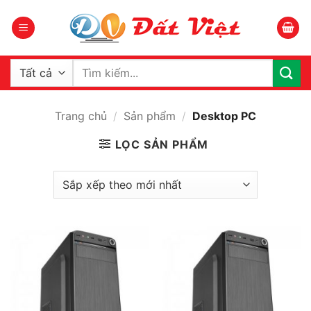
Bỏ
qua
nội
dung
Tìm
kiếm:
Trang chủ
/
Sản phẩm
/
Desktop PC
LỌC SẢN PHẨM