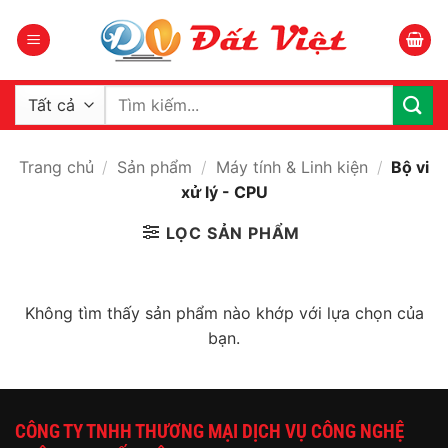
Bỏ
qua
nội
dung
Tìm
kiếm:
Trang chủ
/
Sản phẩm
/
Máy tính & Linh kiện
/
Bộ vi
xử lý - CPU
LỌC SẢN PHẨM
Không tìm thấy sản phẩm nào khớp với lựa chọn của
bạn.
CÔNG TY TNHH THƯƠNG MẠI DỊCH VỤ CÔNG NGHỆ