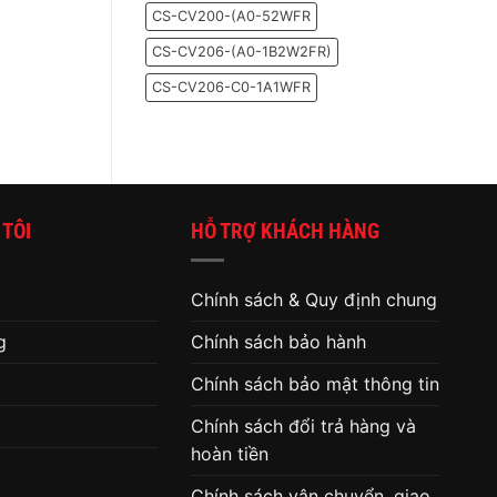
cho
Windows
CS-CV200-(A0-52WFR
bạn
10
biết
CS-CV206-(A0-1B2W2FR)
đã
đến
lúc
CS-CV206-C0-1A1WFR
thay
ổ
cứng
cho
máy
tính
 TÔI
HỖ TRỢ KHÁCH HÀNG
Chính sách & Quy định chung
g
Chính sách bảo hành
Chính sách bảo mật thông tin
Chính sách đổi trả hàng và
hoàn tiền
Chính sách vận chuyển, giao