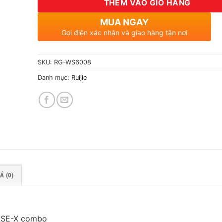
THÊM VÀO GIỎ HÀNG
MUA NGAY
Gọi điện xác nhận và giao hàng tận nơi
SKU:
RG-WS6008
Danh mục:
Ruijie
Á (0)
ASE-X combo