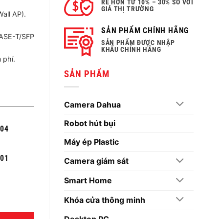
RẺ HƠN TỪ 10% – 30% SO VỚI
GIÁ THỊ TRƯỜNG
all AP).
SẢN PHẨM CHÍNH HÃNG
ASE-T/SFP
SẢN PHẨM ĐƯỢC NHẬP
KHẨU CHÍNH HÃNG
 phí.
SẢN PHẨM
Camera Dahua
Robot hút bụi
004
Máy ép Plastic
301
Camera giám sát
Smart Home
Khóa cửa thông minh
Desktop PC