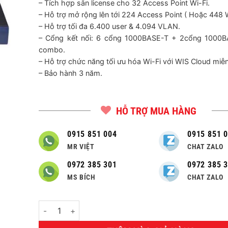
– Tích hợp sẵn license cho 32 Access Point Wi-Fi.
– Hỗ trợ mở rộng lên tới 224 Access Point ( Hoặc 448 W
– Hỗ trợ tối đa 6.400 user & 4.094 VLAN.
– Cổng kết nối: 6 cổng 1000BASE-T + 2cổng 1000B
combo.
– Hỗ trợ chức năng tối ưu hóa Wi-Fi với WIS Cloud miễn
– Bảo hành 3 năm.
HỖ TRỢ MUA HÀNG
0915 851 004
0915 851 
MR VIỆT
CHAT ZALO
0972 385 301
0972 385 
MS BÍCH
CHAT ZALO
Số lượng