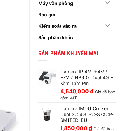
Máy văn phòng
Báo giờ
Kiểm soát vào ra
Sản phẩm khác
SẢN PHẨM KHUYẾN MẠI
Camera IP 4MP+4MP
EZVIZ HB90x Dual 4G +
Kèm Tấm Pin
4,540,000
₫
Giá đã bao
gồm VAT
Camera IMOU Cruiser
Dual 2C 4G IPC-S7XCP-
6M1TED-EU
1,850,000
₫
Giá đã bao