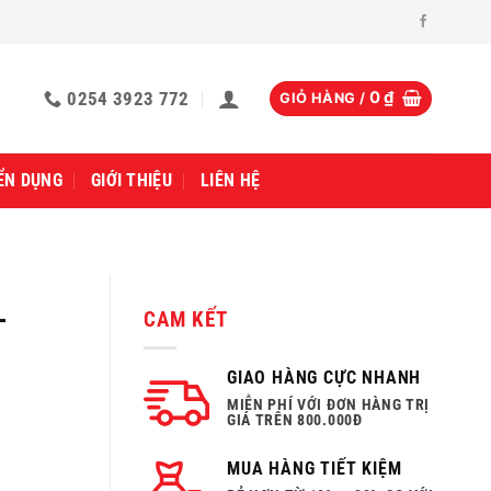
0254 3923 772
0
₫
GIỎ HÀNG /
ỂN DỤNG
GIỚI THIỆU
LIÊN HỆ
-
CAM KẾT
GIAO HÀNG CỰC NHANH
MIỄN PHÍ VỚI ĐƠN HÀNG TRỊ
GIÁ TRÊN 800.000Đ
MUA HÀNG TIẾT KIỆM