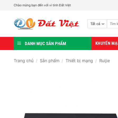
Bỏ
Chào mừng bạn đến với vi tính Đất Việt
qua
nội
Tìm
dung
kiếm:
DANH MỤC SẢN PHẨM
KHUYẾN MẠ
Trang chủ
/
Sản phẩm
/
Thiết bị mạng
/
Ruijie