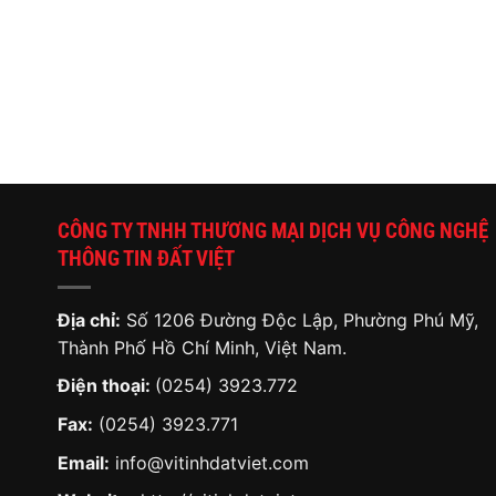
CÔNG TY TNHH THƯƠNG MẠI DỊCH VỤ CÔNG NGHỆ
THÔNG TIN ĐẤT VIỆT
Địa chỉ:
Số 1206 Đường Độc Lập, Phường Phú Mỹ,
Thành Phố Hồ Chí Minh, Việt Nam.
Điện thoại:
(0254) 3923.772
Fax:
(0254) 3923.771
Email:
info@vitinhdatviet.com