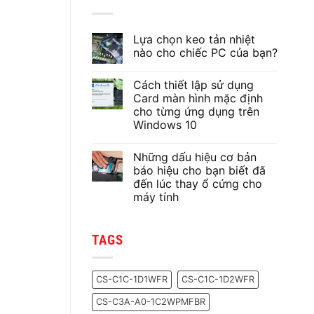
Lựa chọn keo tản nhiệt
nào cho chiếc PC của bạn?
Không
có
Cách thiết lập sử dụng
bình
luận
Card màn hình mặc định
ở
cho từng ứng dụng trên
Lựa
chọn
Windows 10
keo
tản
Không
nhiệt
có
Những dấu hiệu cơ bản
nào
bình
cho
luận
báo hiệu cho bạn biết đã
ở
chiếc
đến lúc thay ổ cứng cho
Cách
PC
thiết
của
máy tính
lập
bạn?
sử
Không
dụng
có
Card
bình
TAGS
màn
luận
ở
hình
Những
mặc
dấu
định
hiệu
cho
CS-C1C-1D1WFR
CS-C1C-1D2WFR
cơ
từng
bản
ứng
CS-C3A-A0-1C2WPMFBR
báo
dụng
hiệu
trên