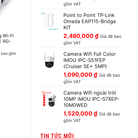
gồm VAT
Point to Point TP-Link
Omada EAP115-Bridge
KIT
2,490,000
₫
g Wi-Fi
Giá đã bao
E RG-
gồm VAT
Camera Wifi Full Color
ã bao gồm
IMOU IPC-S51FEP
(Cruiser SE+ 5MP)
1,090,000
₫
Giá đã bao
gồm VAT
Camera Wifi ngoài trời
10MP iMOU IPC-S7XEP-
10M0WED
1,520,000
₫
Giá đã bao
gồm VAT
TIN TỨC MỚI