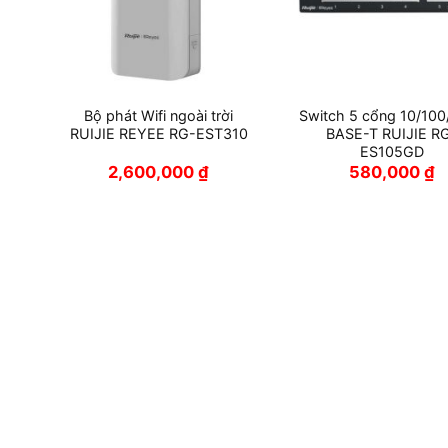
ặc
Bộ phát Wifi ngoài trời
Switch 5 cổng 10/10
EE
RUIJIE REYEE RG-EST310
BASE-T RUIJIE R
ES105GD
2,600,000
₫
580,000
₫