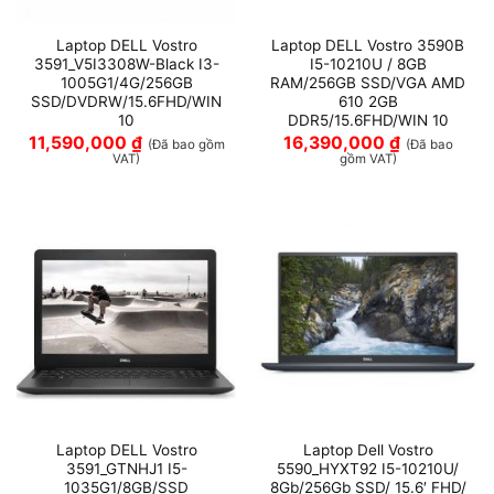
Laptop DELL Vostro
Laptop DELL Vostro 3590B
3591_V5I3308W-Black I3-
I5-10210U / 8GB
1005G1/4G/256GB
RAM/256GB SSD/VGA AMD
SSD/DVDRW/15.6FHD/WIN
610 2GB
10
DDR5/15.6FHD/WIN 10
11,590,000
₫
16,390,000
₫
(Đã bao gồm
(Đã bao
VAT)
gồm VAT)
Laptop DELL Vostro
Laptop Dell Vostro
3591_GTNHJ1 I5-
5590_HYXT92 I5-10210U/
1035G1/8GB/SSD
8Gb/256Gb SSD/ 15.6′ FHD/