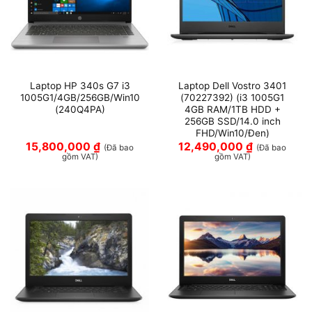
Laptop HP 340s G7 i3
Laptop Dell Vostro 3401
1005G1/4GB/256GB/Win10
(70227392) (i3 1005G1
(240Q4PA)
4GB RAM/1TB HDD +
256GB SSD/14.0 inch
FHD/Win10/Đen)
15,800,000
₫
12,490,000
₫
(Đã bao
(Đã bao
gồm VAT)
gồm VAT)