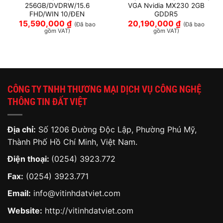
256GB/DVDRW/15.6
VGA Nvidia MX230 2GB
FHD/WIN 10/ĐEN
GDDR5
15,590,000
₫
20,190,000
₫
(Đã bao
(Đã bao
gồm VAT)
gồm VAT)
CÔNG TY TNHH THƯƠNG MẠI DỊCH VỤ CÔNG NGHỆ
THÔNG TIN ĐẤT VIỆT
Địa chỉ:
Số 1206 Đường Độc Lập, Phường Phú Mỹ,
Thành Phố Hồ Chí Minh, Việt Nam.
Điện thoại:
(0254) 3923.772
Fax:
(0254) 3923.771
Email:
info@vitinhdatviet.com
Website:
http://vitinhdatviet.com