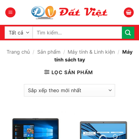
Bỏ
qua
nội
dung
Tìm
kiếm:
Trang chủ
/
Sản phẩm
/
Máy tính & Linh kiện
/
Máy
tính sách tay
LỌC SẢN PHẨM