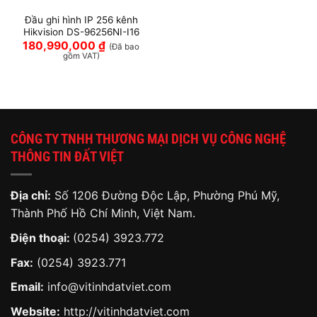
Đầu ghi hình IP 256 kênh
Hikvision DS-96256NI-I16
180,990,000
₫
(Đã bao
gồm VAT)
CÔNG TY TNHH THƯƠNG MẠI DỊCH VỤ CÔNG NGHỆ
THÔNG TIN ĐẤT VIỆT
Địa chỉ:
Số 1206 Đường Độc Lập, Phường Phú Mỹ,
Thành Phố Hồ Chí Minh, Việt Nam.
Điện thoại:
(0254) 3923.772
Fax:
(0254) 3923.771
Email:
info@vitinhdatviet.com
Website:
http://vitinhdatviet.com