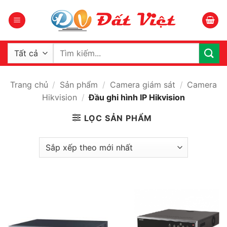
Bỏ
qua
nội
dung
Tìm
kiếm:
Trang chủ
/
Sản phẩm
/
Camera giám sát
/
Camera
Hikvision
/
Đầu ghi hình IP Hikvision
LỌC SẢN PHẨM