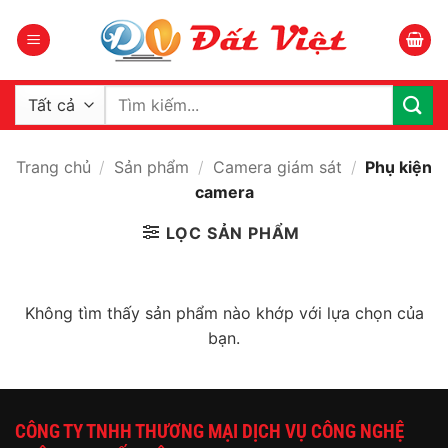
Bỏ
qua
nội
dung
Tìm
kiếm:
Trang chủ
/
Sản phẩm
/
Camera giám sát
/
Phụ kiện
camera
LỌC SẢN PHẨM
Không tìm thấy sản phẩm nào khớp với lựa chọn của
bạn.
CÔNG TY TNHH THƯƠNG MẠI DỊCH VỤ CÔNG NGHỆ