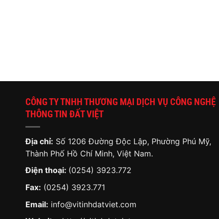
CÔNG TY TNHH THƯƠNG MẠI DỊCH VỤ CÔNG NGHỆ
THÔNG TIN ĐẤT VIỆT
Địa chỉ:
Số 1206 Đường Độc Lập, Phường Phú Mỹ,
Thành Phố Hồ Chí Minh, Việt Nam.
Điện thoại:
(0254) 3923.772
Fax:
(0254) 3923.771
Email:
info@vitinhdatviet.com