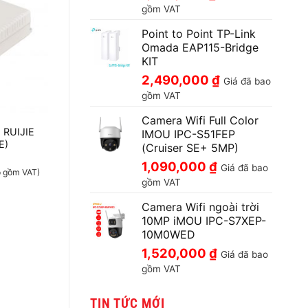
gồm VAT
Point to Point TP-Link
Omada EAP115-Bridge
KIT
2,490,000
₫
Giá đã bao
gồm VAT
Camera Wifi Full Color
 RUIJIE
IMOU IPC-S51FEP
E)
(Cruiser SE+ 5MP)
1,090,000
₫
Giá đã bao
o gồm VAT)
gồm VAT
Camera Wifi ngoài trời
10MP iMOU IPC-S7XEP-
10M0WED
1,520,000
₫
Giá đã bao
gồm VAT
TIN TỨC MỚI