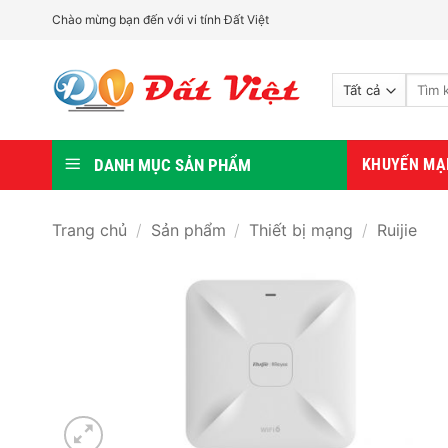
Bỏ
Chào mừng bạn đến với vi tính Đất Việt
qua
nội
Tìm
dung
kiếm:
DANH MỤC SẢN PHẨM
KHUYẾN MẠ
Trang chủ
/
Sản phẩm
/
Thiết bị mạng
/
Ruijie