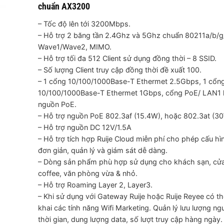
chuẩn AX3200
– Tốc độ lên tới 3200Mbps.
– Hỗ trợ 2 băng tần 2.4Ghz và 5Ghz chuẩn 80211a/b/g
Wave1/Wave2, MIMO.
– Hỗ trợ tối đa 512 Client sử dụng đồng thời – 8 SSID.
– Số lượng Client truy cập đồng thời đề xuất 100.
– 1 cổng 10/100/1000Base-T Ethermet 2.5Gbps, 1 cổn
10/100/1000Base-T Ethermet 1Gbps, cổng PoE/ LAN1 
nguồn PoE.
– Hỗ trợ nguồn PoE 802.3af (15.4W), hoặc 802.3at (3
– Hỗ trợ nguồn DC 12V/1.5A
– Hỗ trợ tích hợp Ruije Cloud miễn phí cho phép cấu hì
đơn giản, quản lý và giám sát dễ dàng.
– Dòng sản phẩm phù hợp sử dụng cho khách sạn, cử
coffee, văn phòng vừa & nhỏ.
– Hỗ trợ Roaming Layer 2, Layer3.
– Khi sử dụng với Gateway Ruije hoặc Ruije Reyee có thể
khai các tính năng Wifi Marketing. Quản lý lưu lượng ng
thời gian, dung lượng data, số lượt truy cập hàng ngày.