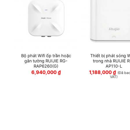
RG-
Bộ phát Wifi ốp trần hoặc
Thiết bị phát sóng W
gắn tường RUIJIE RG-
trong nhà RUIJIE 
RAP6260(G)
AP110-L
6,940,000
₫
1,188,000
₫
ồm
(Đã ba
VAT)