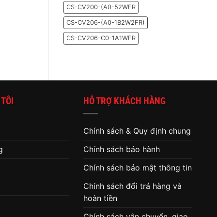
cho
Windows
CS-CV200-(A0-52WFR
bạn
10
biết
CS-CV206-(A0-1B2W2FR)
đã
đến
lúc
CS-CV206-C0-1A1WFR
thay
ổ
cứng
cho
máy
tính
 TÔI
HỖ TRỢ KHÁCH HÀNG
Chính sách & Quy định chung
g
Chính sách bảo hành
Chính sách bảo mật thông tin
Chính sách đổi trả hàng và
hoàn tiền
Chính sách vận chuyển, giao