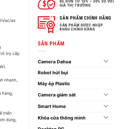
RẺ HƠN TỪ 10% – 30% SO VỚI
GIÁ THỊ TRƯỜNG
SẢN PHẨM CHÍNH HÃNG
/n/ac/ax
SẢN PHẨM ĐƯỢC NHẬP
KHẨU CHÍNH HÃNG
SẢN PHẨM
g
hỗ trợ cấp
Camera Dahua
0W).
Robot hút bụi
nh nhanh,
Máy ép Plastic
a hàng,
Camera giám sát
Smart Home
 triển
Khóa cửa thông minh
ười dùng,
Desktop PC