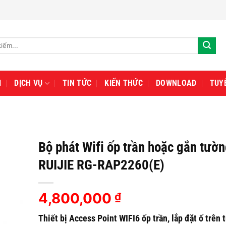
I
DỊCH VỤ
TIN TỨC
KIẾN THỨC
DOWNLOAD
TUY
Bộ phát Wifi ốp trần hoặc gắn tườ
RUIJIE RG-RAP2260(E)
4,800,000
₫
Thiết bị Access Point WIFI6 ốp trần, lắp đặt ố trên 