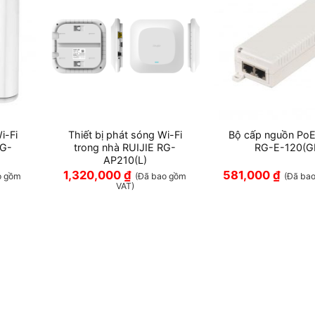
i-Fi
Thiết bị phát sóng Wi-Fi
Bộ cấp nguồn PoE
RG-
trong nhà RUIJIE RG-
RG-E-120(G
AP210(L)
1,320,000
₫
581,000
₫
o gồm
(Đã bao gồm
(Đã ba
VAT)