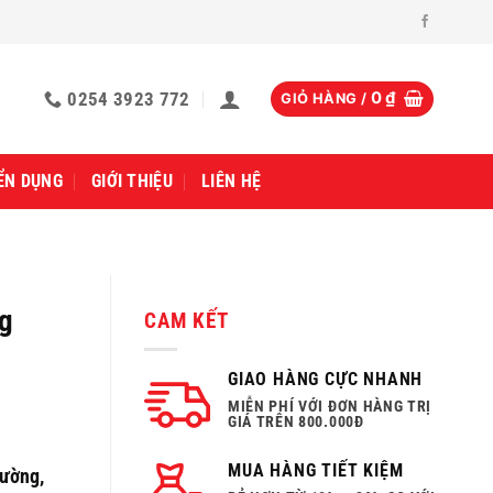
0254 3923 772
0
₫
GIỎ HÀNG /
ỂN DỤNG
GIỚI THIỆU
LIÊN HỆ
ng
CAM KẾT
GIAO HÀNG CỰC NHANH
MIỄN PHÍ VỚI ĐƠN HÀNG TRỊ
GIÁ TRÊN 800.000Đ
MUA HÀNG TIẾT KIỆM
tường,