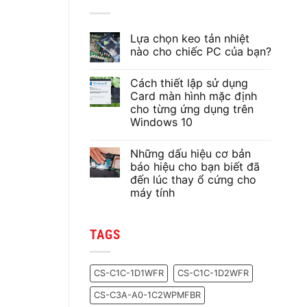
Lựa chọn keo tản nhiệt
nào cho chiếc PC của bạn?
Không
có
Cách thiết lập sử dụng
bình
luận
Card màn hình mặc định
ở
cho từng ứng dụng trên
Lựa
chọn
Windows 10
keo
tản
Không
nhiệt
có
Những dấu hiệu cơ bản
nào
bình
cho
luận
báo hiệu cho bạn biết đã
ở
chiếc
đến lúc thay ổ cứng cho
Cách
PC
thiết
của
máy tính
lập
bạn?
sử
Không
dụng
có
Card
bình
TAGS
màn
luận
ở
hình
Những
mặc
dấu
định
hiệu
cho
CS-C1C-1D1WFR
CS-C1C-1D2WFR
cơ
từng
bản
ứng
CS-C3A-A0-1C2WPMFBR
báo
dụng
hiệu
trên