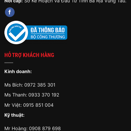
Nơi cấp:
Sở Kế Hoạch Và Đầu Tư Tỉnh Bà Rịa Vũng Tàu.
HỖ TRỢ KHÁCH HÀNG
Kinh doanh:
Ms Bích:
0972 385 301
Ms Thanh:
0933 370 192
Mr Việt:
0915 851 004
Kỹ thuật:
Mr Hoàng:
0908 879 698