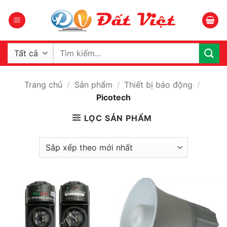
Bỏ
qua
nội
dung
Tìm
kiếm:
Trang chủ
/
Sản phẩm
/
Thiết bị báo động
/
Picotech
LỌC SẢN PHẨM