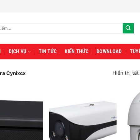
I
DỊCH VỤ
TIN TỨC
KIẾN THỨC
DOWNLOAD
TUY
Hiển thị tất
a Cynixcx