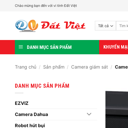
Bỏ
Chào mừng bạn đến với vi tính Đất Việt
qua
nội
Tìm
dung
kiếm:
DANH MỤC SẢN PHẨM
KHUYẾN MẠ
Trang chủ
/
Sản phẩm
/
Camera giám sát
/
Camer
DANH MỤC SẢN PHẨM
EZVIZ
Camera Dahua
Robot hút bụi