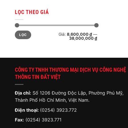
LỌC THEO GIÁ
Giá
Giá
Giá:
8,600,000 ₫
—
LỌC
tối
tối
38,000,000 ₫
thiểu
đa
CÔNG TY TNHH THƯƠNG MẠI DỊCH VỤ CÔNG NGHỆ
THÔNG TIN ĐẤT VIỆT
Địa chỉ:
Số 1206 Đường Độc Lập, Phường Phú Mỹ,
Thành Phố Hồ Chí Minh, Việt Nam.
Điện thoại:
(0254) 3923.772
Fax:
(0254) 3923.771