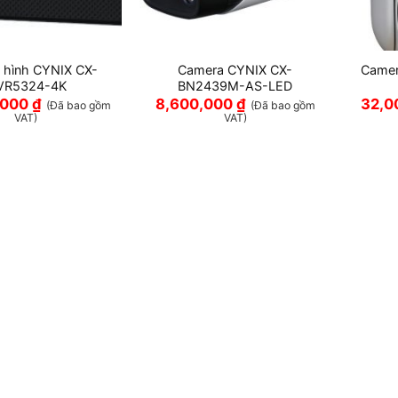
i hình CYNIX CX-
Camera CYNIX CX-
Camer
VR5324-4K
BN2439M-AS-LED
,000
₫
8,600,000
₫
32,0
(Đã bao gồm
(Đã bao gồm
VAT)
VAT)