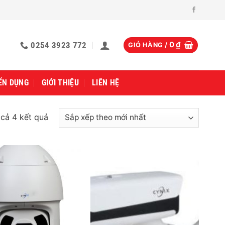
0254 3923 772
0
₫
GIỎ HÀNG /
ỂN DỤNG
GIỚI THIỆU
LIÊN HỆ
Đã
 cả 4 kết quả
sắp
xếp
theo
mới
nhất