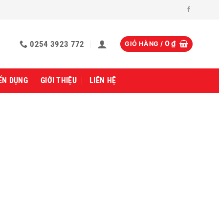
0254 3923 772
0
₫
GIỎ HÀNG /
ỂN DỤNG
GIỚI THIỆU
LIÊN HỆ