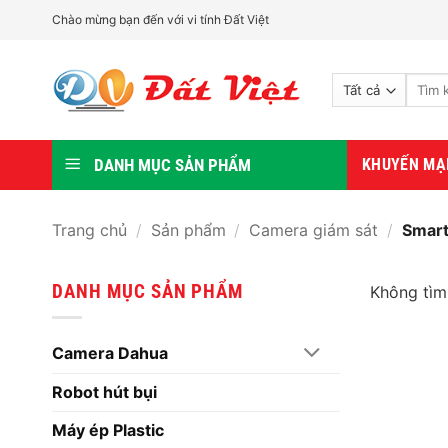
Bỏ
Chào mừng bạn đến với vi tính Đất Việt
qua
nội
Tìm
dung
kiếm:
DANH MỤC SẢN PHẨM
KHUYẾN MẠ
Trang chủ
/
Sản phẩm
/
Camera giám sát
/
Smart 
DANH MỤC SẢN PHẨM
Không tìm
Camera Dahua
Robot hút bụi
Máy ép Plastic