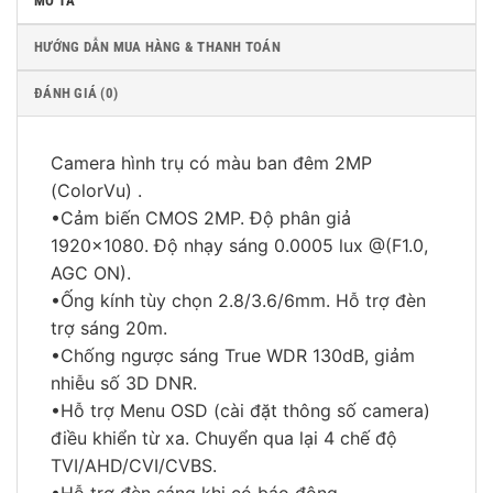
MÔ TẢ
HƯỚNG DẪN MUA HÀNG & THANH TOÁN
ĐÁNH GIÁ (0)
Camera hình trụ có màu ban đêm 2MP
(ColorVu) .
•Cảm biến CMOS 2MP. Độ phân giả
1920×1080. Độ nhạy sáng 0.0005 lux @(F1.0,
AGC ON).
•Ống kính tùy chọn 2.8/3.6/6mm. Hỗ trợ đèn
trợ sáng 20m.
•Chống ngược sáng True WDR 130dB, giảm
nhiễu số 3D DNR.
•Hỗ trợ Menu OSD (cài đặt thông số camera)
điều khiển từ xa. Chuyển qua lại 4 chế độ
TVI/AHD/CVI/CVBS.
•Hỗ trợ đèn sáng khi có báo động.