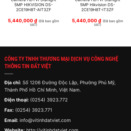
5MP HIKVISION DS-
5MP Hikvision DS-
2CE19H8T-AIT3ZF
2CE19H8T-IT3ZF
5,440,000
₫
5,440,000
₫
(Đã bao gồm
(Đã bao gồm
VAT)
VAT)
CÔNG TY TNHH THƯƠNG MẠI DỊCH VỤ CÔNG NGHỆ
THÔNG TIN ĐẤT VIỆT
Địa chỉ:
Số 1206 Đường Độc Lập, Phường Phú Mỹ,
Thành Phố Hồ Chí Minh, Việt Nam.
Điện thoại:
(0254) 3923.772
Fax:
(0254) 3923.771
Email:
info@vitinhdatviet.com
Website:
http://vitinhdatviet.com