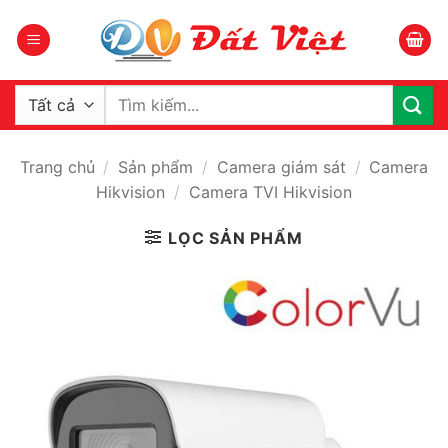
Bỏ
qua
nội
dung
Tìm
kiếm:
Trang chủ
/
Sản phẩm
/
Camera giám sát
/
Camera
Hikvision
/
Camera TVI Hikvision
LỌC SẢN PHẨM