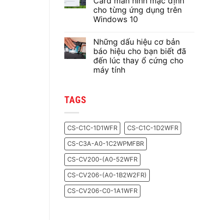
Card màn hình mặc định
ở
cho từng ứng dụng trên
Lựa
chọn
Windows 10
keo
tản
Không
nhiệt
có
Những dấu hiệu cơ bản
nào
bình
cho
luận
báo hiệu cho bạn biết đã
ở
chiếc
đến lúc thay ổ cứng cho
Cách
PC
thiết
của
máy tính
lập
bạn?
sử
Không
dụng
có
Card
bình
TAGS
màn
luận
ở
hình
Những
mặc
dấu
định
hiệu
cho
CS-C1C-1D1WFR
CS-C1C-1D2WFR
cơ
từng
bản
ứng
CS-C3A-A0-1C2WPMFBR
báo
dụng
hiệu
trên
cho
Windows
CS-CV200-(A0-52WFR
bạn
10
biết
CS-CV206-(A0-1B2W2FR)
đã
đến
lúc
CS-CV206-C0-1A1WFR
thay
ổ
cứng
cho