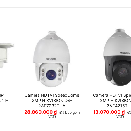
MP
Camera HDTVI SpeedDome
Camera HDTVI Sp
U1T-
2MP HIKVISION DS-
2MP HIKVISION
2AE7232TI-A
2AE4215TI
28,860,000
₫
13,070,000
₫
(Đã bao gồm
(Đ
VAT)
VAT)