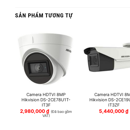
SẢN PHẨM TƯƠNG TỰ
Camera HDTVI 8MP
Camera HDTVI 8
ITF
Hikvision DS-2CE78U1T-
Hikvision DS-2CE19
IT3F
IT3ZF
2,980,000
₫
5,440,000
₫
gồm
(Đã bao gồm
VAT)