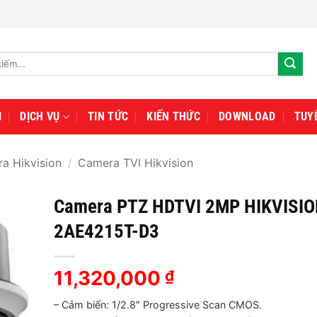
I
DỊCH VỤ
TIN TỨC
KIẾN THỨC
DOWNLOAD
TUY
a Hikvision
/
Camera TVI Hikvision
Camera PTZ HDTVI 2MP HIKVISIO
2AE4215T-D3
11,320,000
₫
– Cảm biến: 1/2.8″ Progressive Scan CMOS.