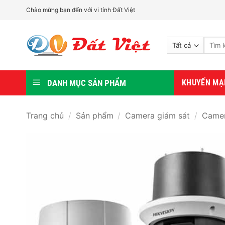
Bỏ
Chào mừng bạn đến với vi tính Đất Việt
qua
nội
Tìm
dung
kiếm:
DANH MỤC SẢN PHẨM
KHUYẾN MẠ
Trang chủ
/
Sản phẩm
/
Camera giám sát
/
Camer