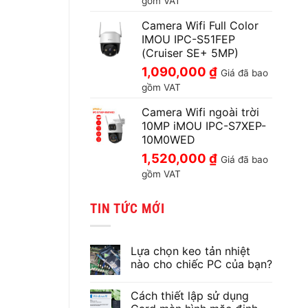
gồm VAT
Camera Wifi Full Color
IMOU IPC-S51FEP
(Cruiser SE+ 5MP)
1,090,000
₫
Giá đã bao
gồm VAT
Camera Wifi ngoài trời
10MP iMOU IPC-S7XEP-
10M0WED
1,520,000
₫
Giá đã bao
gồm VAT
TIN TỨC MỚI
Lựa chọn keo tản nhiệt
nào cho chiếc PC của bạn?
Không
có
Cách thiết lập sử dụng
bình
luận