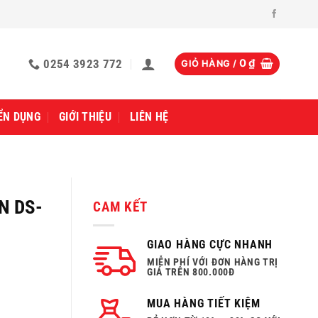
0254 3923 772
0
₫
GIỎ HÀNG /
ỂN DỤNG
GIỚI THIỆU
LIÊN HỆ
N DS-
CAM KẾT
GIAO HÀNG CỰC NHANH
MIỄN PHÍ VỚI ĐƠN HÀNG TRỊ
GIÁ TRÊN 800.000Đ
MUA HÀNG TIẾT KIỆM