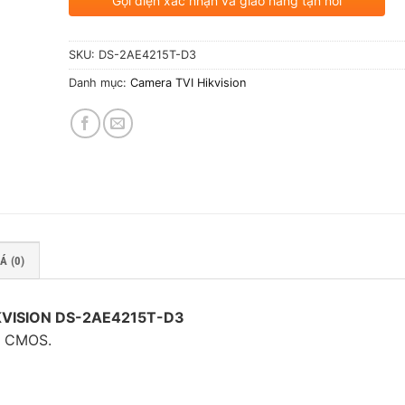
Gọi điện xác nhận và giao hàng tận nơi
SKU:
DS-2AE4215T-D3
Danh mục:
Camera TVI Hikvision
Á (0)
IKVISION DS-2AE4215T-D3
an CMOS.