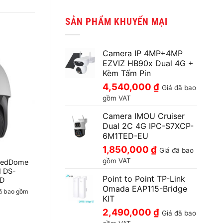
SẢN PHẨM KHUYẾN MẠI
Camera IP 4MP+4MP
EZVIZ HB90x Dual 4G +
Kèm Tấm Pin
4,540,000
₫
Giá đã bao
gồm VAT
Camera IMOU Cruiser
Dual 2C 4G IPC-S7XCP-
6M1TED-EU
1,850,000
₫
Giá đã bao
gồm VAT
eedDome
 DS-
Point to Point TP-Link
-D
Omada EAP115-Bridge
ã bao gồm
KIT
2,490,000
₫
Giá đã bao