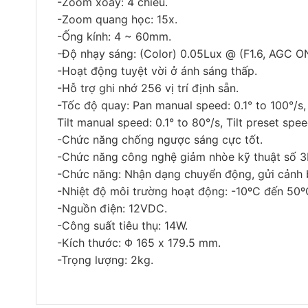
-Zoom xoay: 4 chiều.
-Zoom quang học: 15x.
-Ống kính: 4 ~ 60mm.
-Độ nhạy sáng: (Color) 0.05Lux @ (F1.6, AGC ON
-Hoạt động tuyệt vời ở ánh sáng thấp.
-Hỗ trợ ghi nhớ 256 vị trí định sẵn.
-Tốc độ quay: Pan manual speed: 0.1° to 100°/s,
Tilt manual speed: 0.1° to 80°/s, Tilt preset spee
-Chức năng chống ngược sáng cực tốt.
-Chức năng công nghệ giảm nhòe kỹ thuật số 3
-Chức năng: Nhận dạng chuyển động, gửi cảnh b
-Nhiệt độ môi trường hoạt động: -10ºC đến 50º
-Nguồn điện: 12VDC.
-Công suất tiêu thụ: 14W.
-Kích thước: Φ 165 x 179.5 mm.
-Trọng lượng: 2kg.