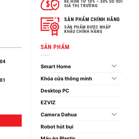
RẺ HƠN TỪ 10% – 30% SO VỚI
GIÁ THỊ TRƯỜNG
SẢN PHẨM CHÍNH HÃNG
SẢN PHẨM ĐƯỢC NHẬP
KHẨU CHÍNH HÃNG
SẢN PHẨM
004
Smart Home
Khóa cửa thông minh
301
Desktop PC
EZVIZ
Camera Dahua
Robot hút bụi
Máy ép Plastic