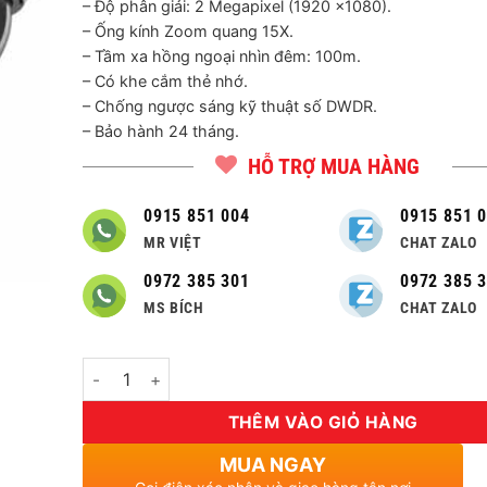
– Độ phân giải: 2 Megapixel (1920 ×1080).
– Ống kính Zoom quang 15X.
– Tầm xa hồng ngoại nhìn đêm: 100m.
– Có khe cắm thẻ nhớ.
– Chống ngược sáng kỹ thuật số DWDR.
– Bảo hành 24 tháng.
HỖ TRỢ MUA HÀNG
0915 851 004
0915 851 
MR VIỆT
CHAT ZALO
0972 385 301
0972 385 
MS BÍCH
CHAT ZALO
Số lượng
THÊM VÀO GIỎ HÀNG
MUA NGAY