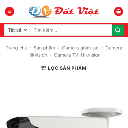
Bỏ
qua
nội
dung
Tìm
kiếm:
Trang chủ
/
Sản phẩm
/
Camera giám sát
/
Camera
Hikvision
/
Camera TVI Hikvision
LỌC SẢN PHẨM