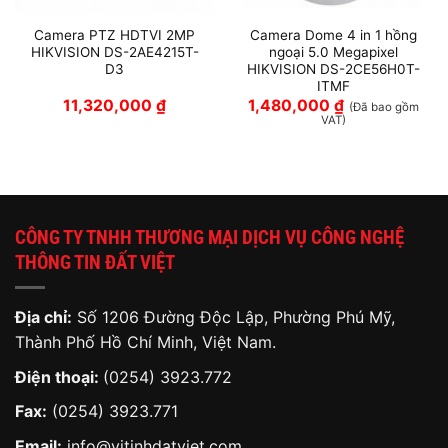
Camera PTZ HDTVI 2MP
Camera Dome 4 in 1 hồng
HIKVISION DS-2AE4215T-
ngoại 5.0 Megapixel
D3
HIKVISION DS-2CE56H0T-
ITMF
11,320,000
₫
1,480,000
₫
(Đã bao gồm
VAT)
CÔNG TY TNHH THƯƠNG MẠI DỊCH VỤ CÔNG NGHỆ
THÔNG TIN ĐẤT VIỆT
Địa chỉ:
Số 1206 Đường Độc Lập, Phường Phú Mỹ,
Thành Phố Hồ Chí Minh, Việt Nam.
Điện thoại:
(0254) 3923.772
Fax:
(0254) 3923.771
Email:
info@vitinhdatviet.com