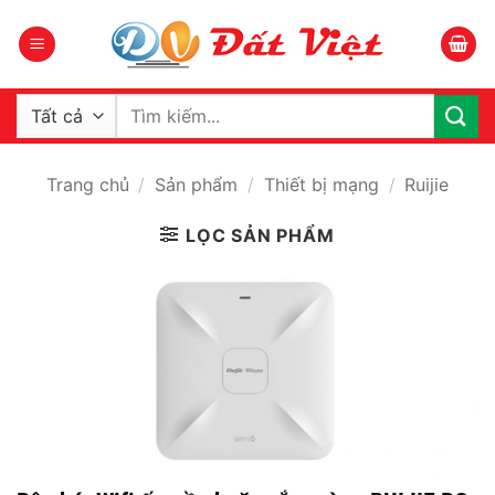
Bỏ
qua
nội
dung
Tìm
kiếm:
Trang chủ
/
Sản phẩm
/
Thiết bị mạng
/
Ruijie
LỌC SẢN PHẨM