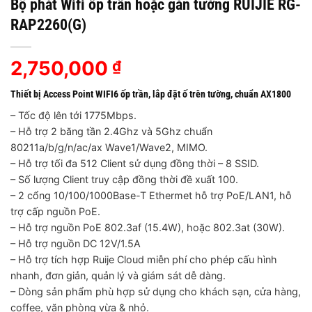
Bộ phát Wifi ốp trần hoặc gắn tường RUIJIE RG-
RAP2260(G)
2,750,000
₫
Thiết bị Access Point WIFI6 ốp trần, lắp đặt ố trên tường, chuẩn AX1800
– Tốc độ lên tới 1775Mbps.
– Hỗ trợ 2 băng tần 2.4Ghz và 5Ghz chuẩn
80211a/b/g/n/ac/ax Wave1/Wave2, MIMO.
– Hỗ trợ tối đa 512 Client sử dụng đồng thời – 8 SSID.
– Số lượng Client truy cập đồng thời đề xuất 100.
– 2 cổng 10/100/1000Base-T Ethermet hỗ trợ PoE/LAN1, hỗ
trợ cấp nguồn PoE.
– Hỗ trợ nguồn PoE 802.3af (15.4W), hoặc 802.3at (30W).
– Hỗ trợ nguồn DC 12V/1.5A
– Hỗ trợ tích hợp Ruije Cloud miễn phí cho phép cấu hình
nhanh, đơn giản, quản lý và giám sát dễ dàng.
– Dòng sản phẩm phù hợp sử dụng cho khách sạn, cửa hàng,
coffee, văn phòng vừa & nhỏ.