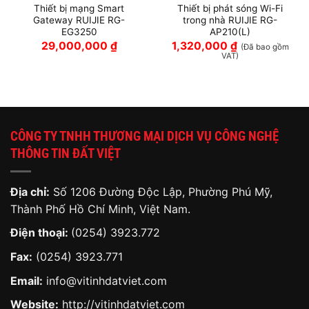
Thiết bị mạng Smart
Thiết bị phát sóng Wi-Fi
Gateway RUIJIE RG-
trong nhà RUIJIE RG-
EG3250
AP210(L)
29,000,000
₫
1,320,000
₫
(Đã bao gồm
VAT)
CÔNG TY TNHH THƯƠNG MẠI DỊCH VỤ CÔNG NGHỆ
THÔNG TIN ĐẤT VIỆT
Địa chỉ:
Số 1206 Đường Độc Lập, Phường Phú Mỹ,
Thành Phố Hồ Chí Minh, Việt Nam.
Điện thoại:
(0254) 3923.772
Fax:
(0254) 3923.771
Email:
info@vitinhdatviet.com
Website:
http://vitinhdatviet.com