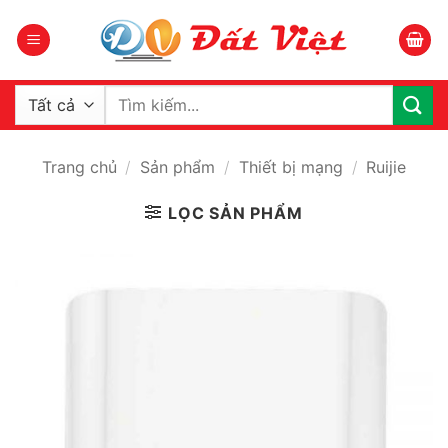
Bỏ
qua
nội
dung
Tìm
kiếm:
Trang chủ
/
Sản phẩm
/
Thiết bị mạng
/
Ruijie
LỌC SẢN PHẨM