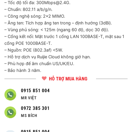
– Tốc độ tối đa: 300Mbps@2.4G.
– Chuẩn: 802.11 a/b/g/n.
– Công nghệ sóng: 2×2 MIMO.
– Ăng ten: Tích hợp ăng ten trong – định hướng (3dBi).
– Vùng phủ sóng: < 125m (ngang 60 độ, dọc 30 độ).
– Cổng kết nối: Mặt trước 1 cổng LAN 100BASE-T, mặt sau 1
cổng POE 1000BASE-T.
– Nguồn: POE (802.3af) <5W.
– Hỗ trợ dịch vụ Ruijie Cloud không giớ hạn.
– Phù hợp đế âm chuẩn US/UK/EU.
– Bảo hành 3 năm.
HỖ TRỢ MUA HÀNG
0915 851 004
MR VIỆT
0972 385 301
MS BÍCH
0915 851 004