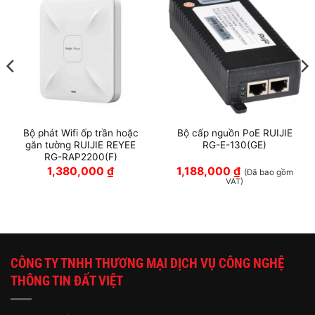
Bộ phát Wifi ốp trần hoặc
Bộ cấp nguồn PoE RUIJIE
gắn tường RUIJIE REYEE
RG-E-130(GE)
RG-RAP2200(F)
1,380,000
₫
1,188,000
₫
(Đã bao gồm
VAT)
CÔNG TY TNHH THƯƠNG MẠI DỊCH VỤ CÔNG NGHỆ
THÔNG TIN ĐẤT VIỆT