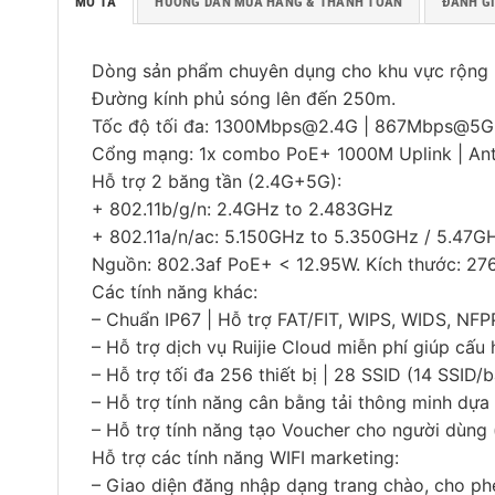
MÔ TẢ
HƯỚNG DẪN MUA HÀNG & THANH TOÁN
ĐÁNH GI
Dòng sản phẩm chuyên dụng cho khu vực rộng l
Đường kính phủ sóng lên đến 250m.
Tốc độ tối đa: 1300Mbps@2.4G | 867Mbps@5G.
Cổng mạng: 1x combo PoE+ 1000M Uplink | Ant
Hỗ trợ 2 băng tần (2.4G+5G):
+ 802.11b/g/n: 2.4GHz to 2.483GHz
+ 802.11a/n/ac: 5.150GHz to 5.350GHz / 5.47
Nguồn: 802.3af PoE+ < 12.95W. Kích thước: 
Các tính năng khác:
– Chuẩn IP67 | Hỗ trợ FAT/FIT, WIPS, WIDS, NF
– Hỗ trợ dịch vụ Ruijie Cloud miễn phí giúp cấu 
– Hỗ trợ tối đa 256 thiết bị | 28 SSID (14 SSID/
– Hỗ trợ tính năng cân bằng tải thông minh dựa
– Hỗ trợ tính năng tạo Voucher cho người dùng 
Hỗ trợ các tính năng WIFI marketing:
– Giao diện đăng nhập dạng trang chào, cho phé