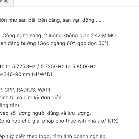
Á (0)
ớn như sân bãi, bến cảng, sân vận động ….
 Công nghệ sóng: 2 luồng không gian 2×2 MIMO.
en đẳng hướng (Góc ngang 60°, góc dọc 30°)
GHz to 5.725GHz / 5.725GHz to 5.850GHz
276*246*90mm (H*W*D)
PP, CPP, RADIUS, WAPI
hình từ xa cực kỳ đơn giản.
băng tần)
 vào số lượng người dùng và lưu lượng.
(phù hợp cho giải pháp cho thuê wifi nhà trọ/ KTX)
p tuỳ biến theo logo, hình ảnh doanh nghiệp,