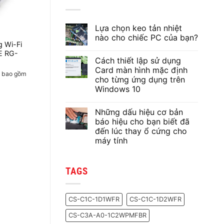
Lựa chọn keo tản nhiệt
nào cho chiếc PC của bạn?
g Wi-Fi
Không
E RG-
có
Cách thiết lập sử dụng
bình
luận
Card màn hình mặc định
ã bao gồm
ở
cho từng ứng dụng trên
Lựa
chọn
Windows 10
keo
tản
Không
nhiệt
có
Những dấu hiệu cơ bản
nào
bình
cho
luận
báo hiệu cho bạn biết đã
ở
chiếc
đến lúc thay ổ cứng cho
Cách
PC
thiết
của
máy tính
lập
bạn?
sử
Không
dụng
có
Card
bình
TAGS
màn
luận
ở
hình
Những
mặc
dấu
định
hiệu
cho
CS-C1C-1D1WFR
CS-C1C-1D2WFR
cơ
từng
bản
ứng
CS-C3A-A0-1C2WPMFBR
báo
dụng
hiệu
trên