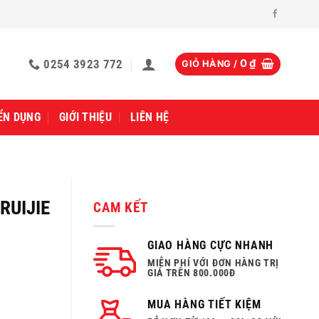
0254 3923 772
0
₫
GIỎ HÀNG /
ỂN DỤNG
GIỚI THIỆU
LIÊN HỆ
 RUIJIE
CAM KẾT
GIAO HÀNG CỰC NHANH
MIỄN PHÍ VỚI ĐƠN HÀNG TRỊ
GIÁ TRÊN 800.000Đ
MUA HÀNG TIẾT KIỆM