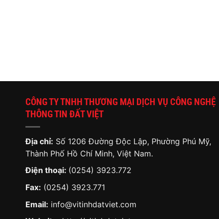
CÔNG TY TNHH THƯƠNG MẠI DỊCH VỤ CÔNG NGHỆ
THÔNG TIN ĐẤT VIỆT
Địa chỉ:
Số 1206 Đường Độc Lập, Phường Phú Mỹ,
Thành Phố Hồ Chí Minh, Việt Nam.
Điện thoại:
(0254) 3923.772
Fax:
(0254) 3923.771
Email:
info@vitinhdatviet.com