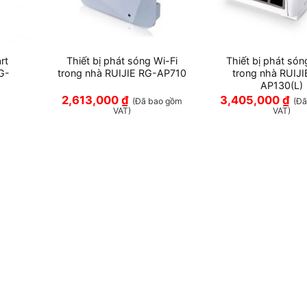
rt
Thiết bị phát sóng Wi-Fi
Thiết bị phát són
G-
trong nhà RUIJIE RG-AP710
trong nhà RUIJI
AP130(L)
2,613,000
₫
3,405,000
₫
(Đã bao gồm
(Đ
VAT)
VAT)