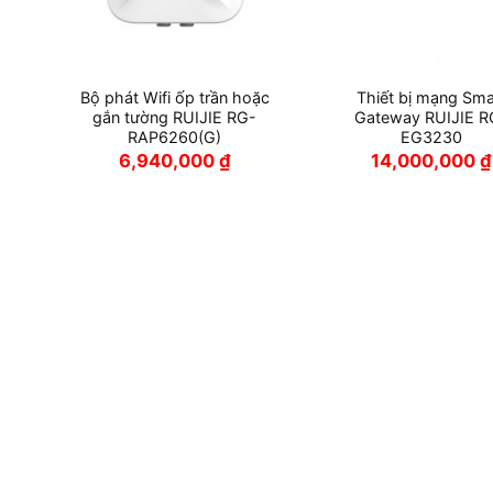
i
Bộ phát Wifi ốp trần hoặc
Thiết bị mạng Sma
gắn tường RUIJIE RG-
Gateway RUIJIE R
RAP6260(G)
EG3230
6,940,000
₫
14,000,000
₫
ồm