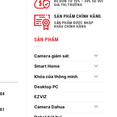
RẺ HƠN TỪ 10% – 30% SO VỚI
GIÁ THỊ TRƯỜNG
SẢN PHẨM CHÍNH HÃNG
SẢN PHẨM ĐƯỢC NHẬP
KHẨU CHÍNH HÃNG
SẢN PHẨM
Camera giám sát
Smart Home
Khóa cửa thông minh
Desktop PC
004
EZVIZ
Camera Dahua
301
Robot hút bụi