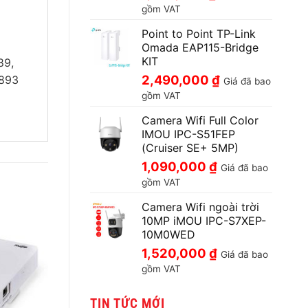
gồm VAT
Point to Point TP-Link
Omada EAP115-Bridge
KIT
89,
2,490,000
₫
1893
Giá đã bao
gồm VAT
Camera Wifi Full Color
IMOU IPC-S51FEP
(Cruiser SE+ 5MP)
1,090,000
₫
Giá đã bao
gồm VAT
Camera Wifi ngoài trời
10MP iMOU IPC-S7XEP-
10M0WED
1,520,000
₫
Giá đã bao
gồm VAT
TIN TỨC MỚI