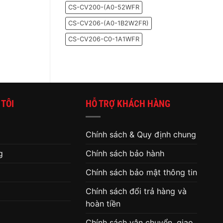
cho
Windows
CS-CV200-(A0-52WFR
bạn
10
biết
CS-CV206-(A0-1B2W2FR)
đã
đến
lúc
CS-CV206-C0-1A1WFR
thay
ổ
cứng
cho
máy
tính
 TÔI
HỖ TRỢ KHÁCH HÀNG
Chính sách & Quy định chung
g
Chính sách bảo hành
Chính sách bảo mật thông tin
Chính sách đổi trả hàng và
hoàn tiền
Chính sách vận chuyển, giao