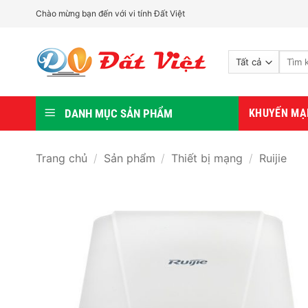
Bỏ
Chào mừng bạn đến với vi tính Đất Việt
qua
nội
Tìm
dung
kiếm:
DANH MỤC SẢN PHẨM
KHUYẾN MẠ
Trang chủ
/
Sản phẩm
/
Thiết bị mạng
/
Ruijie