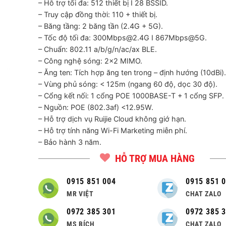
– Hỗ trợ tối đa: 512 thiết bị I 28 BSSID.
– Truy cập đồng thời: 110 + thiết bị.
– Băng tầng: 2 băng tần (2.4G + 5G).
– Tốc độ tối đa: 300Mbps@2.4G I 867Mbps@5G.
– Chuẩn: 802.11 a/b/g/n/ac/ax BLE.
– Công nghệ sóng: 2×2 MIMO.
– Ăng ten: Tích hợp ăng ten trong – định hướng (10dBi).
– Vùng phủ sóng: < 125m (ngang 60 độ, dọc 30 độ).
– Cổng kết nối: 1 cổng POE 1000BASE-T + 1 cổng SFP.
– Nguồn: POE (802.3af) <12.95W.
– Hỗ trợ dịch vụ Ruijie Cloud không giớ hạn.
– Hỗ trợ tính năng Wi-Fi Marketing miễn phí.
– Bảo hành 3 năm.
HỖ TRỢ MUA HÀNG
0915 851 004
0915 851 
MR VIỆT
CHAT ZALO
0972 385 301
0972 385 
MS BÍCH
CHAT ZALO