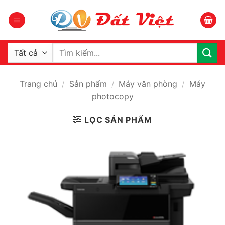
Bỏ
qua
nội
dung
Tìm
kiếm:
Trang chủ
/
Sản phẩm
/
Máy văn phòng
/
Máy
photocopy
LỌC SẢN PHẨM