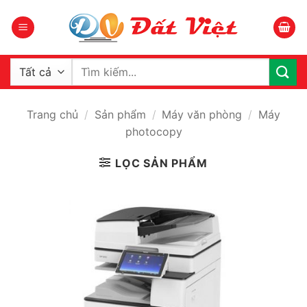
Bỏ
qua
nội
dung
Tìm
kiếm:
Trang chủ
/
Sản phẩm
/
Máy văn phòng
/
Máy
photocopy
LỌC SẢN PHẨM