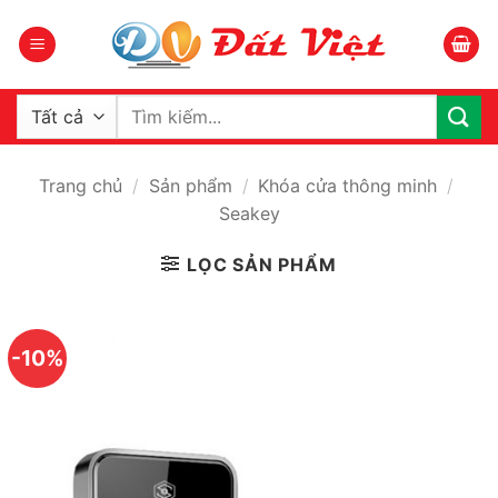
Bỏ
qua
nội
dung
Tìm
kiếm:
Trang chủ
/
Sản phẩm
/
Khóa cửa thông minh
/
Seakey
LỌC SẢN PHẨM
-10%