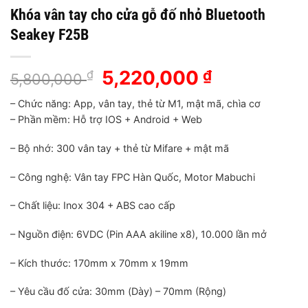
Khóa vân tay cho cửa gỗ đố nhỏ Bluetooth
Seakey F25B
Giá
5,220,000
Giá
₫
₫
5,800,000
gốc
hiện
– Chức năng: App, vân tay, thẻ từ M1, mật mã, chìa cơ
là:
tại
– Phần mềm: Hỗ trợ IOS + Android + Web
5,800,000 ₫.
là:
5,220,000 ₫
– Bộ nhớ: 300 vân tay + thẻ từ Mifare + mật mã
– Công nghệ: Vân tay FPC Hàn Quốc, Motor Mabuchi
– Chất liệu: Inox 304 + ABS cao cấp
– Nguồn điện: 6VDC (Pin AAA akiline x8), 10.000 lần mở
– Kích thước: 170mm x 70mm x 19mm
– Yêu cầu đố cửa: 30mm (Dày) – 70mm (Rộng)