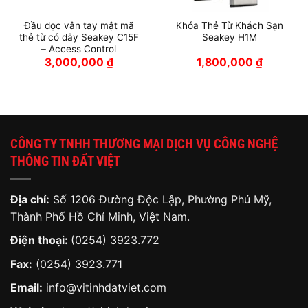
Đầu đọc vân tay mật mã
Khóa Thẻ Từ Khách Sạn
thẻ từ có dây Seakey C15F
Seakey H1M
– Access Control
3,000,000
₫
1,800,000
₫
CÔNG TY TNHH THƯƠNG MẠI DỊCH VỤ CÔNG NGHỆ
THÔNG TIN ĐẤT VIỆT
Địa chỉ:
Số 1206 Đường Độc Lập, Phường Phú Mỹ,
Thành Phố Hồ Chí Minh, Việt Nam.
Điện thoại:
(0254) 3923.772
Fax:
(0254) 3923.771
Email:
info@vitinhdatviet.com