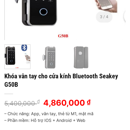
Khóa vân tay cho cửa kính Bluetooth Seakey
G50B
Giá
4,860,000
Giá
₫
₫
5,400,000
gốc
hiện
– Chức năng: App, vân tay, thẻ từ M1, mật mã
là:
tại
– Phần mềm: Hỗ trợ IOS + Android + Web
5,400,000 ₫.
là:
4,860,000 