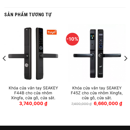
SẢN PHẨM TƯƠNG TỰ
-10%
Khóa cửa vân tay SEAKEY
Khóa cửa vân tay SEAKEY
F44B cho cửa nhôm
F45Z cho cửa nhôm Xingfa,
Xingfa, cửa gỗ, cửa sắt.
cửa gỗ, cửa sắt.
Giá
Giá
3,740,000
₫
6,660,000
₫
7,400,000
₫
gốc
hiện
là:
tại
7,400,000 ₫.
là:
6,6