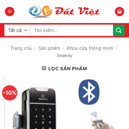
Bỏ
qua
nội
dung
Tìm
kiếm:
Trang chủ
/
Sản phẩm
/
Khóa cửa thông minh
/
Seakey
LỌC SẢN PHẨM
-10%