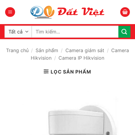
Bỏ
qua
nội
dung
Tìm
kiếm:
Trang chủ
/
Sản phẩm
/
Camera giám sát
/
Camera
Hikvision
/
Camera IP Hikvision
LỌC SẢN PHẨM