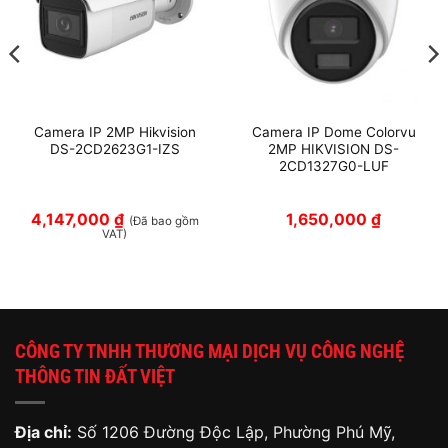
Camera IP 2MP Hikvision
Camera IP Dome Colorvu
DS-2CD2623G1-IZS
2MP HIKVISION DS-
2CD1327G0-LUF
4,147,000
₫
1,650,000
₫
(Đã bao gồm
VAT)
CÔNG TY TNHH THƯƠNG MẠI DỊCH VỤ CÔNG NGHỆ
THÔNG TIN ĐẤT VIỆT
Địa chỉ:
Số 1206 Đường Độc Lập, Phường Phú Mỹ,