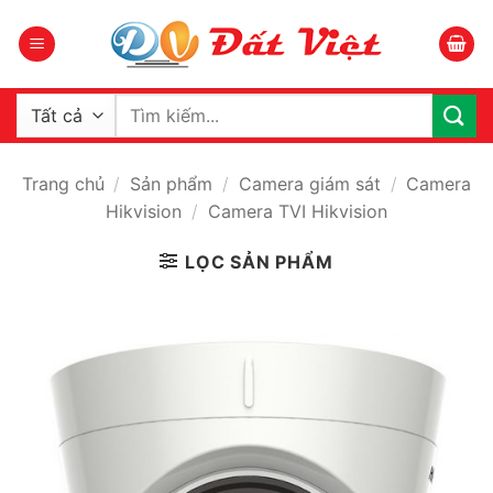
Bỏ
qua
nội
dung
Tìm
kiếm:
Trang chủ
/
Sản phẩm
/
Camera giám sát
/
Camera
Hikvision
/
Camera TVI Hikvision
LỌC SẢN PHẨM