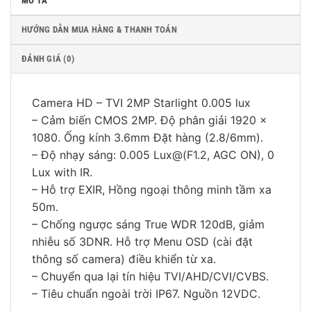
MÔ TẢ
HƯỚNG DẪN MUA HÀNG & THANH TOÁN
ĐÁNH GIÁ (0)
Camera HD – TVI 2MP Starlight 0.005 lux
– Cảm biến CMOS 2MP. Độ phân giải 1920 x
1080. Ống kính 3.6mm Đặt hàng (2.8/6mm).
– Độ nhạy sáng: 0.005 Lux@(F1.2, AGC ON), 0
Lux with IR.
– Hỗ trợ EXIR, Hồng ngoại thông minh tầm xa
50m.
– Chống ngược sáng True WDR 120dB, giảm
nhiễu số 3DNR. Hỗ trợ Menu OSD (cài đặt
thông số camera) điều khiển từ xa.
– Chuyển qua lại tín hiệu TVI/AHD/CVI/CVBS.
– Tiêu chuẩn ngoài trời IP67. Nguồn 12VDC.