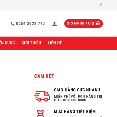
0254 3923 772
0
₫
GIỎ HÀNG /
ỂN DỤNG
GIỚI THIỆU
LIÊN HỆ
CAM KẾT
GIAO HÀNG CỰC NHANH
MIỄN PHÍ VỚI ĐƠN HÀNG TRỊ
GIÁ TRÊN 800.000Đ
MUA HÀNG TIẾT KIỆM