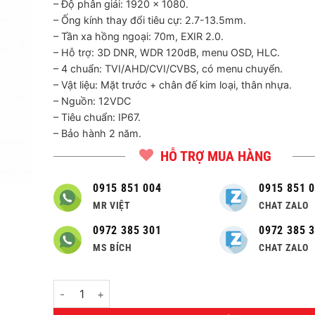
– Độ phân giải: 1920 x 1080.
– Ống kính thay đổi tiêu cự: 2.7-13.5mm.
– Tần xa hồng ngoại: 70m, EXIR 2.0.
– Hỗ trợ: 3D DNR, WDR 120dB, menu OSD, HLC.
– 4 chuẩn: TVI/AHD/CVI/CVBS, có menu chuyển.
– Vật liệu: Mặt trước + chân đế kim loại, thân nhựa.
– Nguồn: 12VDC
– Tiêu chuẩn: IP67.
– Bảo hành 2 năm.
HỖ TRỢ MUA HÀNG
0915 851 004
0915 851 
MR VIỆT
CHAT ZALO
0972 385 301
0972 385 
MS BÍCH
CHAT ZALO
Số lượng