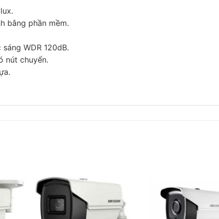
lux.
nh bằng phần mềm.
c sáng WDR 120dB.
́ nút chuyển.
ựa.