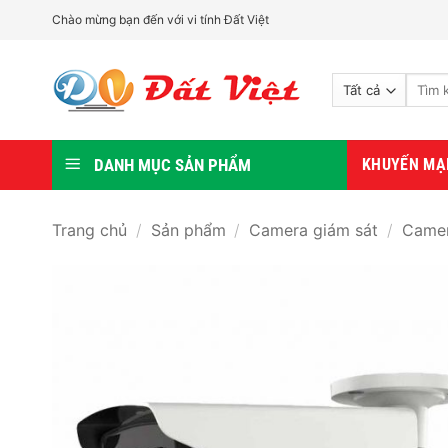
Bỏ
Chào mừng bạn đến với vi tính Đất Việt
qua
nội
Tìm
dung
kiếm:
DANH MỤC SẢN PHẨM
KHUYẾN MẠ
Trang chủ
/
Sản phẩm
/
Camera giám sát
/
Camer