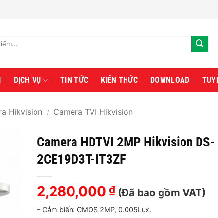
I
DỊCH VỤ
TIN TỨC
KIẾN THỨC
DOWNLOAD
TUY
a Hikvision
/
Camera TVI Hikvision
Camera HDTVI 2MP Hikvision DS-
2CE19D3T-IT3ZF
2,280,000
₫
(Đã bao gồm VAT)
– Cảm biến: CMOS 2MP, 0.005Lux.