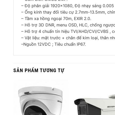
– Độ phân giải 1920×1080, Độ nhạy sáng 0.005 
– Ống kính thay đổi tiêu cự 2.7mm-13.5mm, chỉ
– Tầm xa hồng ngoại 70m, EXIR 2.0.
– Hỗ trợ 3D DNR, menu OSD, HLC, chống ngượ
– Hỗ trợ 4 chuẩn tín hiệu TVI/AHD/CVI/CVBS , co
– Vật liệu: mặt trước + chân đế kim loại, thân nh
–Nguồn 12VDC ; Tiêu chuẩn IP67.
SẢN PHẨM TƯƠNG TỰ