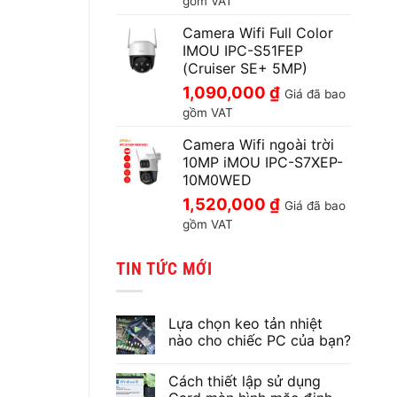
gồm VAT
Camera Wifi Full Color
IMOU IPC-S51FEP
(Cruiser SE+ 5MP)
1,090,000
₫
Giá đã bao
gồm VAT
Camera Wifi ngoài trời
10MP iMOU IPC-S7XEP-
10M0WED
1,520,000
₫
Giá đã bao
gồm VAT
TIN TỨC MỚI
Lựa chọn keo tản nhiệt
nào cho chiếc PC của bạn?
Không
có
Cách thiết lập sử dụng
bình
luận