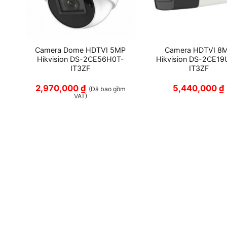
ồng
Camera Dome HDTVI 5MP
Camera HDTVI 8
Hikvision DS-2CE56H0T-
Hikvision DS-2CE19
7T-
IT3ZF
IT3ZF
2,970,000
₫
5,440,000
₫
(Đã bao gồm
VAT)