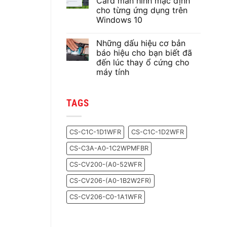
Card màn hình mặc định
ở
cho từng ứng dụng trên
Lựa
chọn
Windows 10
keo
tản
Không
nhiệt
có
Những dấu hiệu cơ bản
nào
bình
cho
luận
báo hiệu cho bạn biết đã
ở
chiếc
đến lúc thay ổ cứng cho
Cách
PC
thiết
của
máy tính
lập
bạn?
sử
Không
dụng
có
Card
bình
TAGS
màn
luận
ở
hình
Những
mặc
dấu
định
hiệu
cho
CS-C1C-1D1WFR
CS-C1C-1D2WFR
cơ
từng
bản
ứng
CS-C3A-A0-1C2WPMFBR
báo
dụng
hiệu
trên
cho
Windows
CS-CV200-(A0-52WFR
bạn
10
biết
CS-CV206-(A0-1B2W2FR)
đã
đến
lúc
CS-CV206-C0-1A1WFR
thay
ổ
cứng
cho