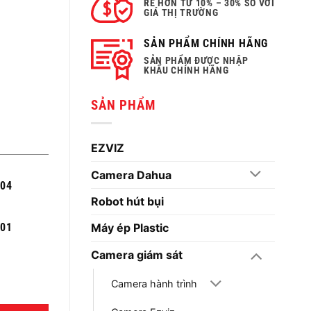
RẺ HƠN TỪ 10% – 30% SO VỚI
GIÁ THỊ TRƯỜNG
SẢN PHẨM CHÍNH HÃNG
SẢN PHẨM ĐƯỢC NHẬP
KHẨU CHÍNH HÃNG
SẢN PHẨM
EZVIZ
Camera Dahua
004
Robot hút bụi
301
Máy ép Plastic
Camera giám sát
Camera hành trình