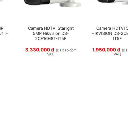
MP
Camera HDTVI Starlight
Camera HDTVI 
U1T-
5MP Hikvision DS-
HIKVISION DS-2C
2CE16H8T-IT5F
IT5F
3,330,000
₫
1,950,000
₫
(Đã bao gồm
(Đã
VAT)
VAT)