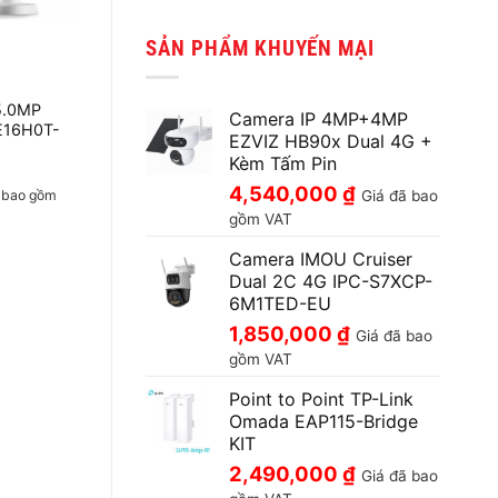
SẢN PHẨM KHUYẾN MẠI
5.0MP
Camera IP 4MP+4MP
E16H0T-
EZVIZ HB90x Dual 4G +
Kèm Tấm Pin
4,540,000
₫
 bao gồm
Giá đã bao
gồm VAT
Camera IMOU Cruiser
Dual 2C 4G IPC-S7XCP-
6M1TED-EU
1,850,000
₫
Giá đã bao
gồm VAT
Point to Point TP-Link
Omada EAP115-Bridge
KIT
2,490,000
₫
Giá đã bao