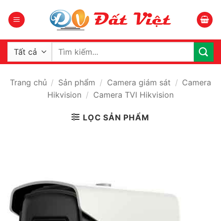
Bỏ
qua
nội
dung
Tìm
kiếm:
Trang chủ
/
Sản phẩm
/
Camera giám sát
/
Camera
Hikvision
/
Camera TVI Hikvision
LỌC SẢN PHẨM