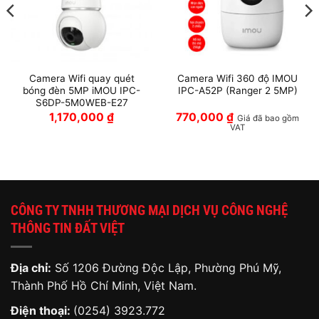
Camera Wifi quay quét
Camera Wifi 360 độ IMOU
bóng đèn 5MP iMOU IPC-
IPC-A52P (Ranger 2 5MP)
S6DP-5M0WEB-E27
1,170,000
₫
770,000
₫
Giá đã bao gồm
VAT
CÔNG TY TNHH THƯƠNG MẠI DỊCH VỤ CÔNG NGHỆ
THÔNG TIN ĐẤT VIỆT
Địa chỉ:
Số 1206 Đường Độc Lập, Phường Phú Mỹ,
Thành Phố Hồ Chí Minh, Việt Nam.
Điện thoại:
(0254) 3923.772