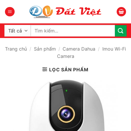
Bỏ
qua
nội
dung
Tìm
kiếm:
Trang chủ
/
Sản phẩm
/
Camera Dahua
/
Imou Wi-Fi
Camera
LỌC SẢN PHẨM