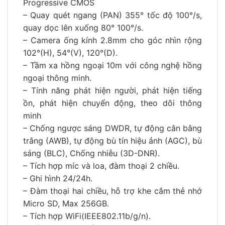
Progressive CMOS
– Quay quét ngang (PAN) 355° tốc độ 100°/s,
quay dọc lên xuống 80° 100°/s.
– Camera ống kính 2.8mm cho góc nhìn rộng
102°(H), 54°(V), 120°(D).
– Tầm xa hồng ngoại 10m với công nghệ hồng
ngoại thông minh.
– Tính năng phát hiện người, phát hiện tiếng
ồn, phát hiện chuyển động, theo dõi thông
minh
– Chống ngược sáng DWDR, tự động cân bằng
trắng (AWB), tự động bù tín hiệu ảnh (AGC), bù
sáng (BLC), Chống nhiễu (3D-DNR).
– Tích hợp míc và loa, đàm thoại 2 chiều.
– Ghi hình 24/24h.
– Đàm thoại hai chiều, hỗ trợ khe cắm thẻ nhớ
Micro SD, Max 256GB.
– Tích hợp WiFi(IEEE802.11b/g/n).