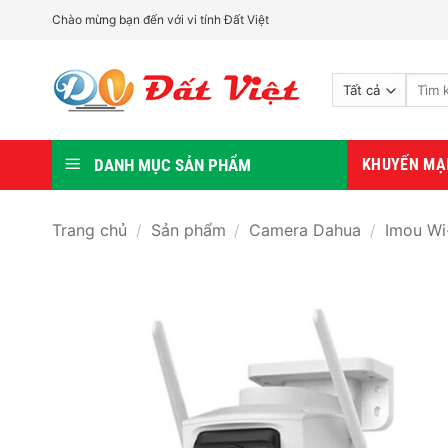
Bỏ
Chào mừng bạn đến với vi tính Đất Việt
qua
nội
Tìm
dung
kiếm:
DANH MỤC SẢN PHẨM
KHUYẾN MẠ
Trang chủ
/
Sản phẩm
/
Camera Dahua
/
Imou Wi