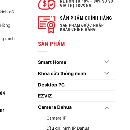
RẺ HƠN TỪ 10% – 30% SO VỚI
GIÁ THỊ TRƯỜNG
kính cố
SẢN PHẨM CHÍNH HÃNG
 Hồng
SẢN PHẨM ĐƯỢC NHẬP
KHẨU CHÍNH HÃNG
ông minh
SẢN PHẨM
Smart Home
Khóa cửa thông minh
Desktop PC
004
EZVIZ
Camera Dahua
301
Camera IP
Đầu ghi hình IP Dahua