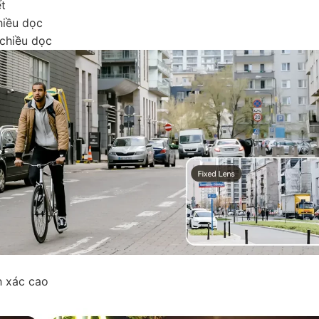
ết
hiều dọc
 chiều dọc
h xác cao