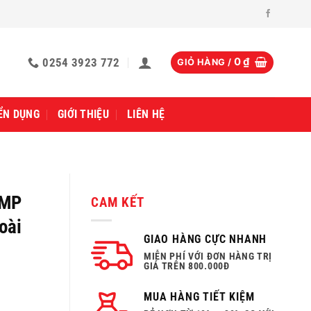
0254 3923 772
0
₫
GIỎ HÀNG /
ỂN DỤNG
GIỚI THIỆU
LIÊN HỆ
0MP
CAM KẾT
oài
GIAO HÀNG CỰC NHANH
MIỄN PHÍ VỚI ĐƠN HÀNG TRỊ
GIÁ TRÊN 800.000Đ
MUA HÀNG TIẾT KIỆM