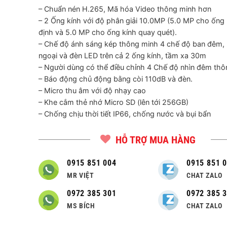
– Chuẩn nén H.265, Mã hóa Video thông minh hơn
– 2 Ống kính với độ phân giải 10.0MP (5.0 MP cho ống 
định và 5.0 MP cho ống kính quay quét).
– Chế độ ánh sáng kép thông minh 4 chế độ ban đêm,
ngoại và đèn LED trên cả 2 ống kính, tầm xa 30m
– Người dùng có thể điều chỉnh 4 Chế độ nhìn đêm th
– Báo động chủ động bằng còi 110dB và đèn.
– Micro thu âm với độ nhạy cao
– Khe cắm thẻ nhớ Micro SD (lên tới 256GB)
– Chống chịu thời tiết IP66, chống nước và bụi bẩn
HỖ TRỢ MUA HÀNG
0915 851 004
0915 851 
MR VIỆT
CHAT ZALO
0972 385 301
0972 385 
MS BÍCH
CHAT ZALO