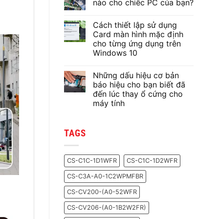
nào cho chiếc PC của bạn?
Không
có
Cách thiết lập sử dụng
bình
luận
Card màn hình mặc định
ở
cho từng ứng dụng trên
Lựa
chọn
Windows 10
keo
tản
Không
nhiệt
có
Những dấu hiệu cơ bản
nào
bình
cho
luận
báo hiệu cho bạn biết đã
ở
chiếc
đến lúc thay ổ cứng cho
Cách
PC
thiết
của
máy tính
lập
bạn?
sử
Không
dụng
có
Card
bình
TAGS
màn
luận
ở
hình
Những
mặc
dấu
định
hiệu
cho
CS-C1C-1D1WFR
CS-C1C-1D2WFR
cơ
từng
bản
ứng
CS-C3A-A0-1C2WPMFBR
báo
dụng
hiệu
trên
cho
Windows
CS-CV200-(A0-52WFR
bạn
10
biết
CS-CV206-(A0-1B2W2FR)
đã
đến