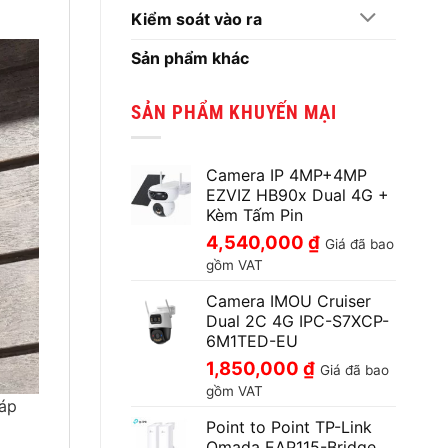
Kiểm soát vào ra
Sản phẩm khác
SẢN PHẨM KHUYẾN MẠI
Camera IP 4MP+4MP
EZVIZ HB90x Dual 4G +
Kèm Tấm Pin
4,540,000
₫
Giá đã bao
gồm VAT
Camera IMOU Cruiser
Dual 2C 4G IPC-S7XCP-
6M1TED-EU
1,850,000
₫
Giá đã bao
gồm VAT
háp
Point to Point TP-Link
Omada EAP115-Bridge