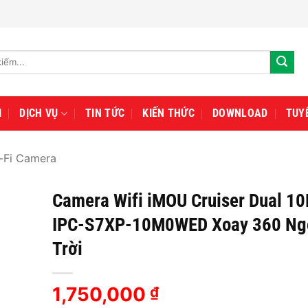
I
DỊCH VỤ
TIN TỨC
KIẾN THỨC
DOWNLOAD
TUY
-Fi Camera
Camera Wifi iMOU Cruiser Dual 1
IPC-S7XP-10M0WED Xoay 360 Ng
Trời
1,750,000
₫