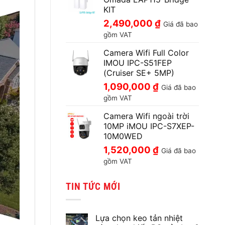
KIT
2,490,000
₫
Giá đã bao
gồm VAT
Camera Wifi Full Color
IMOU IPC-S51FEP
(Cruiser SE+ 5MP)
1,090,000
₫
Giá đã bao
gồm VAT
Camera Wifi ngoài trời
10MP iMOU IPC-S7XEP-
10M0WED
1,520,000
₫
Giá đã bao
gồm VAT
TIN TỨC MỚI
Lựa chọn keo tản nhiệt