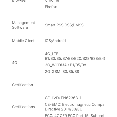
Browser
Chrome
Firefox
Management
Smart PSS;DSS;DMSS
Software
Mobile Client
iOS;Android
4G_LTE:
B1/B3/B5/B7/B8/B20/B28/B38/B40/B41
4G
3G_WCDMA : B1/B5/B8
2G_GSM :B3/B5/B8
Certification
CE-LVD: EN62368-1
CE-EMC: Electromagnetic Compatibility
Certifications
Directive 2014/30/EU
FCC: 47 CFR FCC Part 15, Subpart B