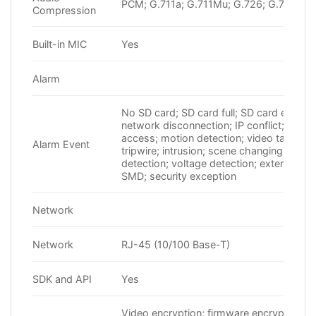
PCM; G.711a; G.711Mu; G.726; G.723
Compression
Built-in MIC
Yes
Alarm
No SD card; SD card full; SD card error;
network disconnection; IP conflict; illegal
access; motion detection; video tamperi
Alarm Event
tripwire; intrusion; scene changing; audio
detection; voltage detection; external ala
SMD; security exception
Network
Network
RJ-45 (10/100 Base-T)
SDK and API
Yes
Video encryption; firmware encryption;