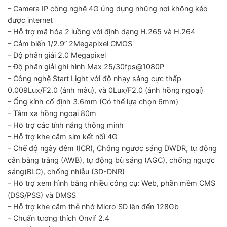
– Camera IP công nghệ 4G ứng dụng những nơi không kéo
được internet
– Hỗ trợ mã hóa 2 luồng với định dạng H.265 và H.264
– Cảm biến 1/2.9” 2Megapixel CMOS
– Độ phân giải 2.0 Megapixel
– Độ phân giải ghi hình Max 25/30fps@1080P
– Công nghệ Start Light với độ nhạy sáng cực thấp
0.009Lux/F2.0 (ảnh màu), và 0Lux/F2.0 (ảnh hồng ngoại)
– Ống kính cố định 3.6mm (Có thể lựa chọn 6mm)
– Tầm xa hồng ngoại 80m
– Hỗ trợ các tính năng thông minh
– Hỗ trợ khe cắm sim kết nối 4G
– Chế độ ngày đêm (ICR), Chống ngược sáng DWDR, tự động
cân bằng trắng (AWB), tự động bù sáng (AGC), chống ngược
sáng(BLC), chống nhiễu (3D-DNR)
– Hỗ trợ xem hình bằng nhiều công cụ: Web, phần mềm CMS
(DSS/PSS) và DMSS
– Hỗ trợ khe cắm thẻ nhớ Micro SD lên đến 128Gb
– Chuẩn tương thích Onvif 2.4