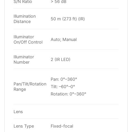
S/N Ratio
> 56 dB
Illumination
50 m (273 ft) (IR)
Distance
Illuminator
Auto; Manual
On/Off Control
Illuminator
2 (IR LED)
Number
Pan: 0°–360°
Pan/Tilt/Rotation
Tilt: –60°–0°
Range
Rotation: 0°–360°
Lens
Lens Type
Fixed-focal