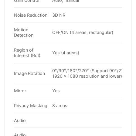
Gain Control
Auto; manual
Noise Reduction
3D NR
Motion
OFF/ON (4 areas, rectangular)
Detection
Region of
Yes (4 areas)
Interest (RoI)
0°/90°/180°/270° (Support 90°/270° wi
Image Rotation
1920 × 1080 resolution and lower)
Mirror
Yes
Privacy Masking
8 areas
Audio
Audio