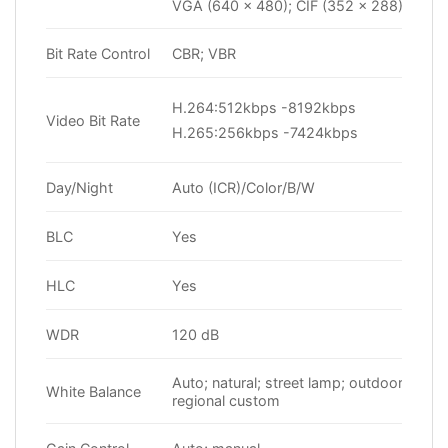
VGA (640 × 480); CIF (352 × 288)
Bit Rate Control
CBR; VBR
H.264:512kbps -8192kbps
Video Bit Rate
H.265:256kbps -7424kbps
Day/Night
Auto (ICR)/Color/B/W
BLC
Yes
HLC
Yes
WDR
120 dB
Auto; natural; street lamp; outdoor; manu
White Balance
regional custom