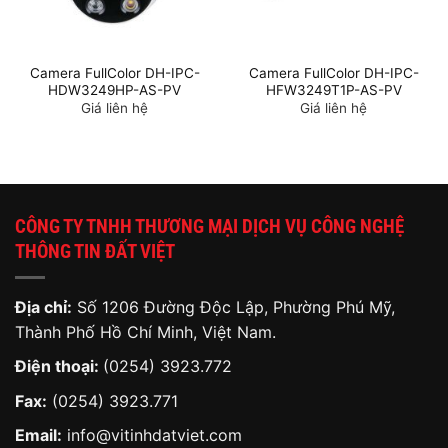
Camera FullColor DH-IPC-
Camera FullColor DH-IPC-
HDW3249HP-AS-PV
HFW3249T1P-AS-PV
Giá liên hệ
Giá liên hệ
CÔNG TY TNHH THƯƠNG MẠI DỊCH VỤ CÔNG NGHỆ
THÔNG TIN ĐẤT VIỆT
Địa chỉ:
Số 1206 Đường Độc Lập, Phường Phú Mỹ,
Thành Phố Hồ Chí Minh, Việt Nam.
Điện thoại:
(0254) 3923.772
Fax:
(0254) 3923.771
Email:
info@vitinhdatviet.com