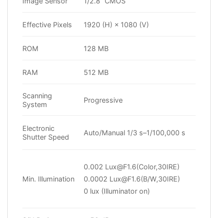
Image Sensor
1/2.8” CMOS
Effective Pixels
1920 (H) × 1080 (V)
ROM
128 MB
RAM
512 MB
Scanning
Progressive
System
Electronic
Auto/Manual 1/3 s–1/100,000 s
Shutter Speed
0.002 Lux@F1.6(Color,30IRE)
Min. Illumination
0.0002 Lux@F1.6(B/W,30IRE)
0 lux (Illuminator on)