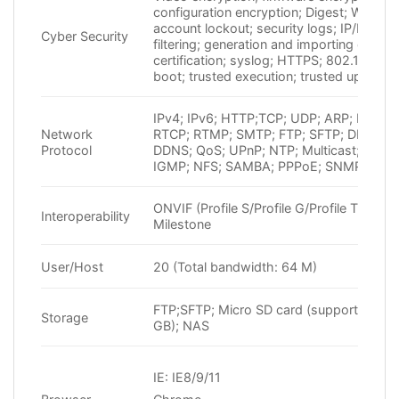
configuration encryption; Digest; WSSE;
account lockout; security logs; IP/MAC
Cyber Security
filtering; generation and importing of X.5
certification; syslog; HTTPS; 802.1x; trus
boot; trusted execution; trusted upgrade
IPv4; IPv6; HTTP;TCP; UDP; ARP; RTP; R
Network
RTCP; RTMP; SMTP; FTP; SFTP; DHCP; 
Protocol
DDNS; QoS; UPnP; NTP; Multicast; ICMP
IGMP; NFS; SAMBA; PPPoE; SNMP
ONVIF (Profile S/Profile G/Profile T); CGI;
Interoperability
Milestone
User/Host
20 (Total bandwidth: 64 M)
FTP;SFTP; Micro SD card (support max.
Storage
GB); NAS
IE: IE8/9/11