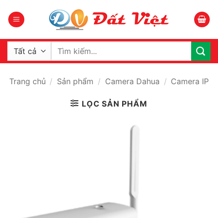
Bỏ
qua
nội
dung
Tìm
kiếm:
Trang chủ
/
Sản phẩm
/
Camera Dahua
/
Camera IP
LỌC SẢN PHẨM