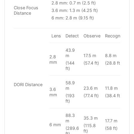
2.8 mm: 0.7 m (2.5 ft)
Close Focus
3.6 mm: 1.3 m (4.25 ft)
Distance
6 mm: 2.8 m (9.15 ft)
Lens
Detect
Observe
Recognize
I
43.9
4
m
17.5 m
8.8 m
2.8
(
mm
(144
(57.4 ft)
(28.8 ft)
ft
ft)
58.9
DORI Distance
5
m
23.6 m
11.8 m
3.6
(
mm
(193
(77.4 ft)
(38.4 ft)
ft
ft)
88.3
35.3 m
8
m
17.7 m
6 mm
(115.8
(
(289.6
(58 ft)
ft)
ft
ft)