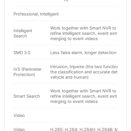
Professional, Intelligent
Work together with Smart NVR to perfo
Intelligent
refine intelligent search, event extraction
Search
merging to event videos
SMD 3.0
Less false alarm, longer detection distan
Intrusion, tripwire (the two functions sup
IVS (Perimeter
the classification and accurate detection
Protection)
vehicle and human)
Work together with Smart NVR to perfo
Smart Search
refine intelligent search, event extraction
merging to event videos
Video
Video
H.265; H.264; H.264H; H.264B; MJPEG 