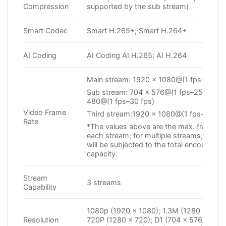
Compression
supported by the sub stream)
Smart Codec
Smart H.265+; Smart H.264+
AI Coding
AI Coding AI H.265; AI H.264
Main stream: 1920 × 1080@(1 fps–30 fps
Sub stream: 704 × 576@(1 fps–25 fps)/
480@(1 fps–30 fps)
Video Frame
Third stream:1920 × 1080@(1 fps–30 fps
Rate
*The values above are the max. frame ra
each stream; for multiple streams, the v
will be subjected to the total encoding
capacity.
Stream
3 streams
Capability
1080p (1920 × 1080); 1.3M (1280 × 960)
Resolution
720P (1280 × 720); D1 (704 × 576/704 ×