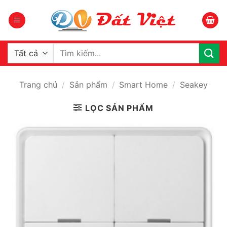
Bỏ
qua
nội
dung
Tìm
kiếm:
Trang chủ
/
Sản phẩm
/
Smart Home
/
Seakey
LỌC SẢN PHẨM