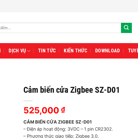
I
DỊCH VỤ
TIN TỨC
KIẾN THỨC
DOWNLOAD
TUY
Cảm biến cửa Zigbee SZ-D01
525,000
₫
CẢM BIẾN CỬA ZIGBEE
SZ-D01
– Điện áp hoạt động: 3VDC – 1 pin CR2302.
– Phương thức giao tiếp: Zigbee 3.0.