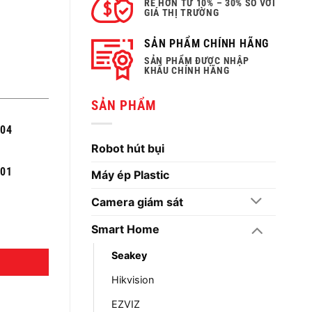
RẺ HƠN TỪ 10% – 30% SO VỚI
GIÁ THỊ TRƯỜNG
SẢN PHẨM CHÍNH HÃNG
SẢN PHẨM ĐƯỢC NHẬP
KHẨU CHÍNH HÃNG
SẢN PHẨM
004
Robot hút bụi
301
Máy ép Plastic
Camera giám sát
Smart Home
Seakey
Hikvision
EZVIZ