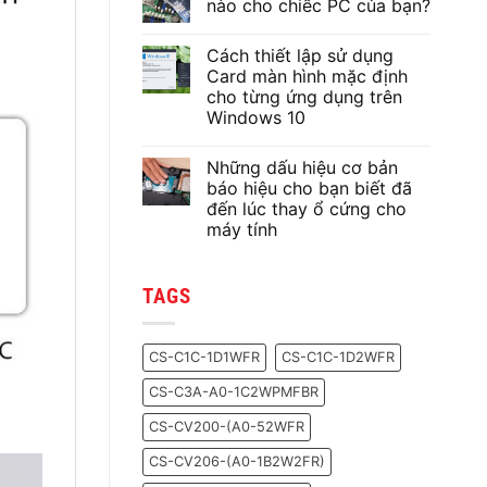
nào cho chiếc PC của bạn?
Không
có
Cách thiết lập sử dụng
bình
luận
Card màn hình mặc định
ở
cho từng ứng dụng trên
Lựa
chọn
Windows 10
keo
tản
Không
nhiệt
có
Những dấu hiệu cơ bản
nào
bình
cho
luận
báo hiệu cho bạn biết đã
ở
chiếc
đến lúc thay ổ cứng cho
Cách
PC
thiết
của
máy tính
lập
bạn?
sử
Không
dụng
có
Card
bình
TAGS
màn
luận
ở
hình
Những
mặc
dấu
định
hiệu
cho
CS-C1C-1D1WFR
CS-C1C-1D2WFR
cơ
từng
bản
ứng
CS-C3A-A0-1C2WPMFBR
báo
dụng
hiệu
trên
cho
Windows
CS-CV200-(A0-52WFR
bạn
10
biết
CS-CV206-(A0-1B2W2FR)
đã
đến