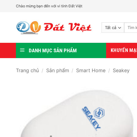
Bỏ
Chào mừng bạn đến với vi tính Đất Việt
qua
nội
Tìm
dung
kiếm:
DANH MỤC SẢN PHẨM
KHUYẾN MẠ
Trang chủ
/
Sản phẩm
/
Smart Home
/
Seakey