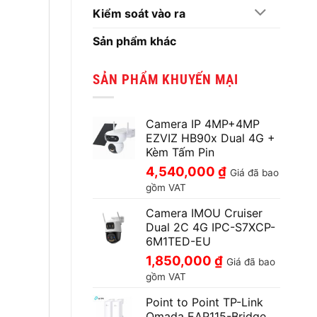
Kiểm soát vào ra
Sản phẩm khác
SẢN PHẨM KHUYẾN MẠI
Camera IP 4MP+4MP
EZVIZ HB90x Dual 4G +
Kèm Tấm Pin
4,540,000
₫
Giá đã bao
gồm VAT
Camera IMOU Cruiser
Dual 2C 4G IPC-S7XCP-
6M1TED-EU
1,850,000
₫
Giá đã bao
gồm VAT
Point to Point TP-Link
Omada EAP115-Bridge