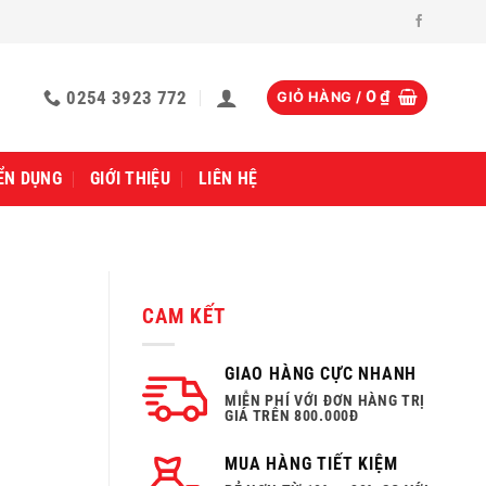
0254 3923 772
0
₫
GIỎ HÀNG /
ỂN DỤNG
GIỚI THIỆU
LIÊN HỆ
CAM KẾT
GIAO HÀNG CỰC NHANH
MIỄN PHÍ VỚI ĐƠN HÀNG TRỊ
GIÁ TRÊN 800.000Đ
MUA HÀNG TIẾT KIỆM