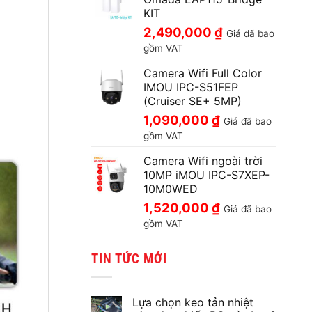
KIT
2,490,000
₫
Giá đã bao
gồm VAT
Camera Wifi Full Color
IMOU IPC-S51FEP
(Cruiser SE+ 5MP)
1,090,000
₫
Giá đã bao
gồm VAT
Camera Wifi ngoài trời
10MP iMOU IPC-S7XEP-
10M0WED
1,520,000
₫
Giá đã bao
gồm VAT
TIN TỨC MỚI
Lựa chọn keo tản nhiệt