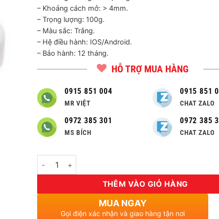
– Khoảng cách mở: > 4mm.
– Trọng lượng: 100g.
– Màu sắc: Trắng.
– Hệ điều hành: IOS/Android.
– Bảo hành: 12 tháng.
HỖ TRỢ MUA HÀNG
0915 851 004
0915 851 
MR VIỆT
CHAT ZALO
0972 385 301
0972 385 
MS BÍCH
CHAT ZALO
Số lượng
THÊM VÀO GIỎ HÀNG
MUA NGAY
Gọi điện xác nhận và giao hàng tận nơi