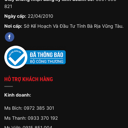
821
Ngày cấp:
22/04/2010
Nơi cấp:
Sở Kế Hoạch Và Đầu Tư Tỉnh Bà Rịa Vũng Tàu.
HỖ TRỢ KHÁCH HÀNG
Kinh doanh:
Ms Bích:
0972 385 301
Ms Thanh:
0933 370 192
Mr Việt:
0915 851 004