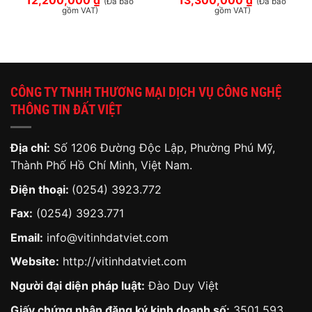
12,200,000
₫
13,300,000
₫
(Đã bao
(Đã bao
gồm VAT)
gồm VAT)
CÔNG TY TNHH THƯƠNG MẠI DỊCH VỤ CÔNG NGHỆ
THÔNG TIN ĐẤT VIỆT
Địa chỉ:
Số 1206 Đường Độc Lập, Phường Phú Mỹ,
Thành Phố Hồ Chí Minh, Việt Nam.
Điện thoại:
(0254) 3923.772
Fax:
(0254) 3923.771
Email:
info@vitinhdatviet.com
Website:
http://vitinhdatviet.com
Người đại diện pháp luật:
Đào Duy Việt
Giấy chứng nhận đăng ký kinh doanh số:
3501 593