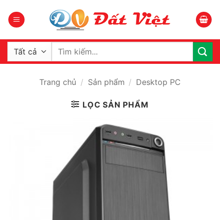
Bỏ
qua
nội
dung
Tìm
kiếm:
Trang chủ
/
Sản phẩm
/
Desktop PC
LỌC SẢN PHẨM