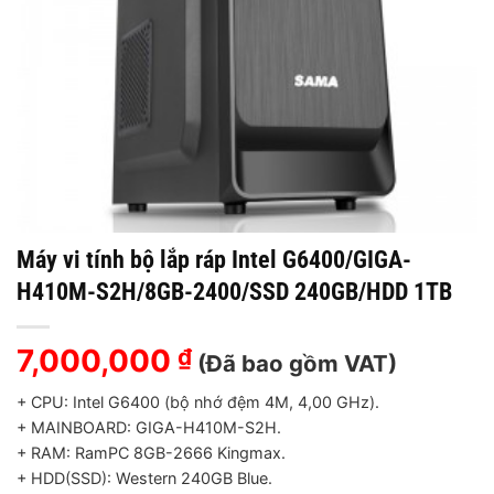
Máy vi tính bộ lắp ráp Intel G6400/GIGA-
H410M-S2H/8GB-2400/SSD 240GB/HDD 1TB
7,000,000
₫
(Đã bao gồm VAT)
+ CPU: Intel G6400 (bộ nhớ đệm 4M, 4,00 GHz).
+ MAINBOARD: GIGA-H410M-S2H.
+ RAM: RamPC 8GB-2666 Kingmax.
+ HDD(SSD): Western 240GB Blue.