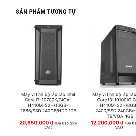
SẢN PHẨM TƯƠNG TỰ
tel
Máy vi tính bộ lắp ráp Intel
Máy vi tính bộ lắp ráp
Core I7-10700K/GIGA-
Core I3-10100/GI
H410M-S2H/16GB-
H410M-S2H/8GB
1TB
2666/SSD 240GB/HDD 1TB
2400/SSD 240GB/
1TB/VGA 4GB
20,650,000
₫
12,200,000
₫
gồm
(Đã bao gồm
(Đã b
VAT)
VAT)