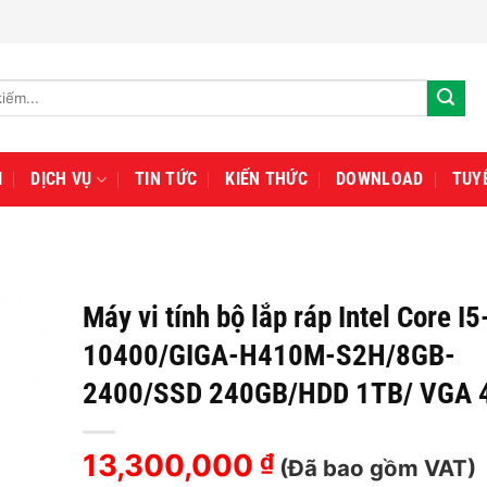
I
DỊCH VỤ
TIN TỨC
KIẾN THỨC
DOWNLOAD
TUY
Máy vi tính bộ lắp ráp Intel Core I5
10400/GIGA-H410M-S2H/8GB-
2400/SSD 240GB/HDD 1TB/ VGA 
13,300,000
₫
(Đã bao gồm VAT)