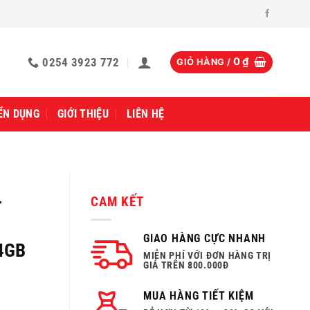
0254 3923 772
0
₫
GIỎ HÀNG /
ỂN DỤNG
GIỚI THIỆU
LIÊN HỆ
-
CAM KẾT
GIAO HÀNG CỰC NHANH
4GB
MIỄN PHÍ VỚI ĐƠN HÀNG TRỊ
GIÁ TRÊN 800.000Đ
MUA HÀNG TIẾT KIỆM