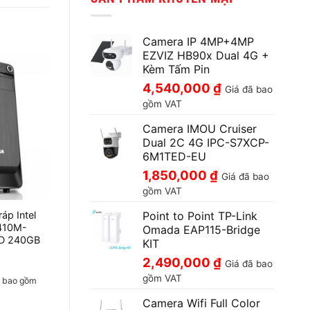
Camera IP 4MP+4MP
EZVIZ HB90x Dual 4G +
Kèm Tấm Pin
4,540,000
₫
Giá đã bao
gồm VAT
Camera IMOU Cruiser
Dual 2C 4G IPC-S7XCP-
6M1TED-EU
1,850,000
₫
Giá đã bao
gồm VAT
Point to Point TP-Link
ráp Intel
410M-
Omada EAP115-Bridge
D 240GB
KIT
2,490,000
₫
Giá đã bao
gồm VAT
ã bao gồm
Camera Wifi Full Color