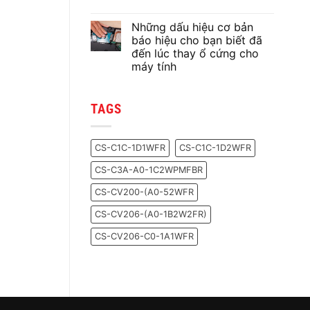
keo
tản
Không
nhiệt
có
Những dấu hiệu cơ bản
nào
bình
cho
luận
báo hiệu cho bạn biết đã
ở
chiếc
đến lúc thay ổ cứng cho
Cách
PC
thiết
của
máy tính
lập
bạn?
sử
Không
dụng
có
Card
bình
TAGS
màn
luận
ở
hình
Những
mặc
dấu
định
hiệu
cho
CS-C1C-1D1WFR
CS-C1C-1D2WFR
cơ
từng
bản
ứng
CS-C3A-A0-1C2WPMFBR
báo
dụng
hiệu
trên
cho
Windows
CS-CV200-(A0-52WFR
bạn
10
biết
CS-CV206-(A0-1B2W2FR)
đã
đến
lúc
CS-CV206-C0-1A1WFR
thay
ổ
cứng
cho
máy
tính