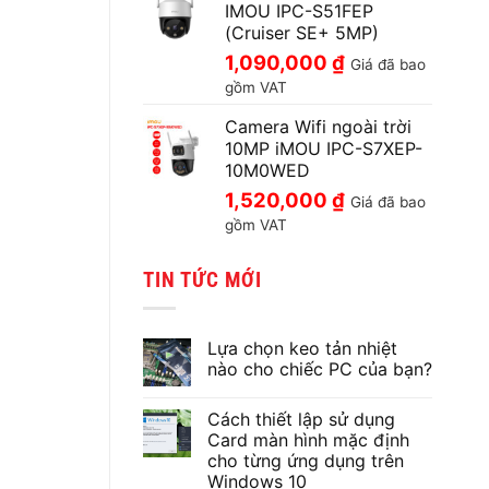
IMOU IPC-S51FEP
(Cruiser SE+ 5MP)
1,090,000
₫
Giá đã bao
gồm VAT
Camera Wifi ngoài trời
10MP iMOU IPC-S7XEP-
10M0WED
1,520,000
₫
Giá đã bao
gồm VAT
TIN TỨC MỚI
Lựa chọn keo tản nhiệt
nào cho chiếc PC của bạn?
Không
có
Cách thiết lập sử dụng
bình
luận
Card màn hình mặc định
ở
cho từng ứng dụng trên
Lựa
chọn
Windows 10