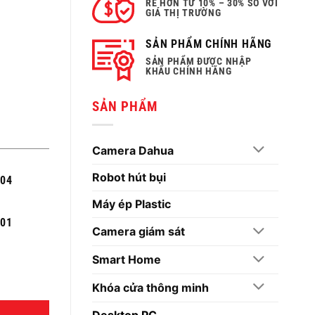
RẺ HƠN TỪ 10% – 30% SO VỚI
GIÁ THỊ TRƯỜNG
SẢN PHẨM CHÍNH HÃNG
SẢN PHẨM ĐƯỢC NHẬP
KHẨU CHÍNH HÃNG
SẢN PHẨM
Camera Dahua
Robot hút bụi
004
Máy ép Plastic
301
Camera giám sát
Smart Home
Khóa cửa thông minh
Desktop PC