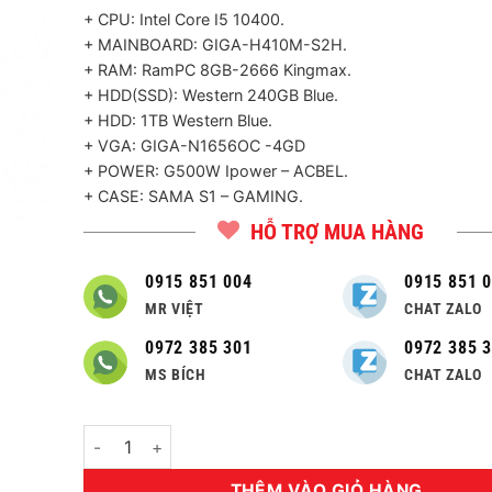
+ CPU: Intel Core I5 10400.
+ MAINBOARD: GIGA-H410M-S2H.
+ RAM: RamPC 8GB-2666 Kingmax.
+ HDD(SSD): Western 240GB Blue.
+ HDD: 1TB Western Blue.
+ VGA: GIGA-N1656OC -4GD
+ POWER: G500W Ipower – ACBEL.
+ CASE:
SAMA S1 – GAMING.
HỖ TRỢ MUA HÀNG
0915 851 004
0915 851 
MR VIỆT
CHAT ZALO
0972 385 301
0972 385 
MS BÍCH
CHAT ZALO
Số lượng
THÊM VÀO GIỎ HÀNG