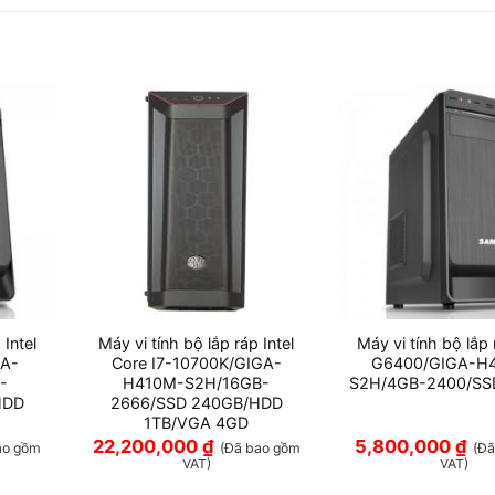
 Intel
Máy vi tính bộ lắp ráp Intel
Máy vi tính bộ lắp 
GA-
Core I7-10700K/GIGA-
G6400/GIGA-H
-
H410M-S2H/16GB-
S2H/4GB-2400/SS
HDD
2666/SSD 240GB/HDD
1TB/VGA 4GD
22,200,000
₫
5,800,000
₫
ao gồm
(Đã bao gồm
(Đ
VAT)
VAT)