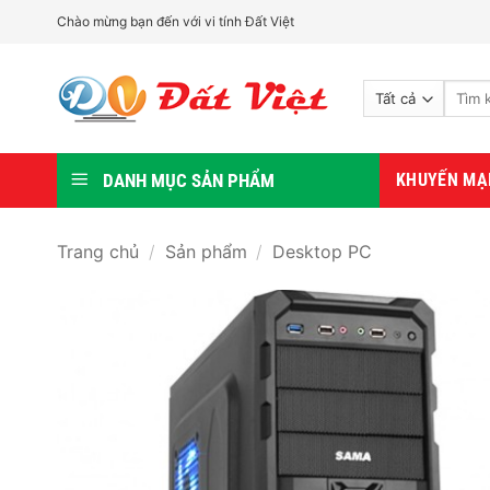
Bỏ
Chào mừng bạn đến với vi tính Đất Việt
qua
nội
Tìm
dung
kiếm:
DANH MỤC SẢN PHẨM
KHUYẾN MẠ
Trang chủ
/
Sản phẩm
/
Desktop PC