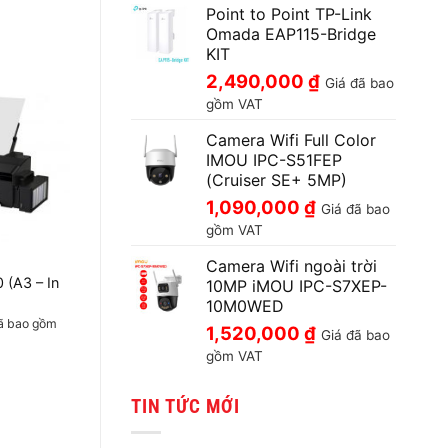
Point to Point TP-Link
Omada EAP115-Bridge
KIT
2,490,000
₫
Giá đã bao
gồm VAT
Camera Wifi Full Color
IMOU IPC-S51FEP
(Cruiser SE+ 5MP)
1,090,000
₫
Giá đã bao
gồm VAT
Camera Wifi ngoài trời
 (A3 – In
10MP iMOU IPC-S7XEP-
10M0WED
ã bao gồm
1,520,000
₫
Giá đã bao
gồm VAT
TIN TỨC MỚI