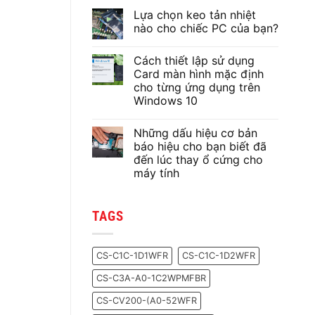
Lựa chọn keo tản nhiệt
nào cho chiếc PC của bạn?
Không
có
Cách thiết lập sử dụng
bình
luận
Card màn hình mặc định
ở
cho từng ứng dụng trên
Lựa
chọn
Windows 10
keo
tản
Không
nhiệt
có
Những dấu hiệu cơ bản
nào
bình
cho
luận
báo hiệu cho bạn biết đã
ở
chiếc
đến lúc thay ổ cứng cho
Cách
PC
thiết
của
máy tính
lập
bạn?
sử
Không
dụng
có
Card
bình
TAGS
màn
luận
ở
hình
Những
mặc
dấu
định
hiệu
cho
CS-C1C-1D1WFR
CS-C1C-1D2WFR
cơ
từng
bản
ứng
CS-C3A-A0-1C2WPMFBR
báo
dụng
hiệu
trên
cho
Windows
CS-CV200-(A0-52WFR
bạn
10
biết