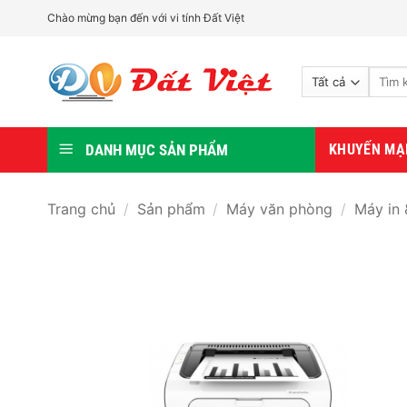
Bỏ
Chào mừng bạn đến với vi tính Đất Việt
qua
nội
Tìm
dung
kiếm:
DANH MỤC SẢN PHẨM
KHUYẾN MẠ
Trang chủ
/
Sản phẩm
/
Máy văn phòng
/
Máy in 