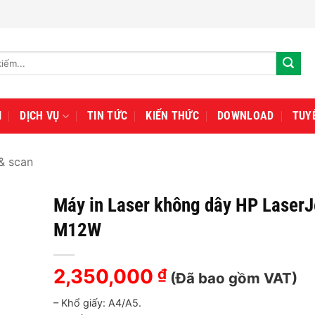
I
DỊCH VỤ
TIN TỨC
KIẾN THỨC
DOWNLOAD
TUY
& scan
Máy in Laser không dây HP LaserJ
M12W
2,350,000
₫
(Đã bao gồm VAT)
– Khổ giấy: A4/A5.