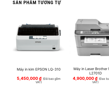
SẢN PHẨM TƯƠNG TỰ
 Đa
Máy in Laser Brother
Máy in kim EPSON LQ-310
L2701D
5,450,000
₫
4,900,000
₫
(Đã bao gồm
(Đax b
VAT)
VAT)