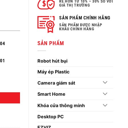
RẺ HƠN TỪ 10% – 30% SO VỚI
GIÁ THỊ TRƯỜNG
SẢN PHẨM CHÍNH HÃNG
SẢN PHẨM ĐƯỢC NHẬP
KHẨU CHÍNH HÃNG
SẢN PHẨM
004
Robot hút bụi
301
Máy ép Plastic
Camera giám sát
Smart Home
Khóa cửa thông minh
Desktop PC
EZVIZ