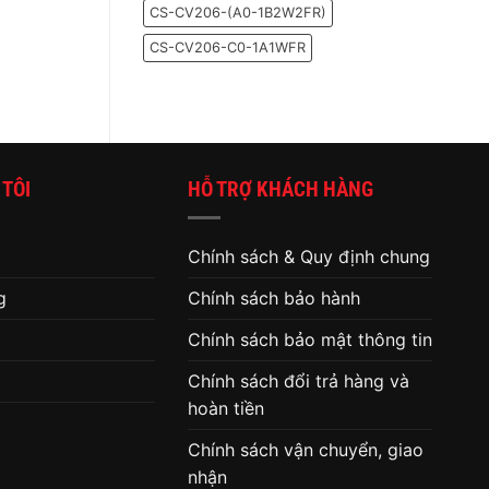
CS-CV206-(A0-1B2W2FR)
đã
đến
lúc
CS-CV206-C0-1A1WFR
thay
ổ
cứng
cho
máy
tính
 TÔI
HỖ TRỢ KHÁCH HÀNG
Chính sách & Quy định chung
g
Chính sách bảo hành
Chính sách bảo mật thông tin
Chính sách đổi trả hàng và
hoàn tiền
Chính sách vận chuyển, giao
nhận