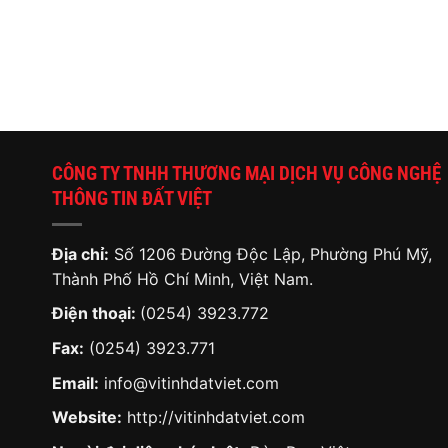
CÔNG TY TNHH THƯƠNG MẠI DỊCH VỤ CÔNG NGHỆ
THÔNG TIN ĐẤT VIỆT
Địa chỉ:
Số 1206 Đường Độc Lập, Phường Phú Mỹ,
Thành Phố Hồ Chí Minh, Việt Nam.
Điện thoại:
(0254) 3923.772
Fax:
(0254) 3923.771
Email:
info@vitinhdatviet.com
Website:
http://vitinhdatviet.com