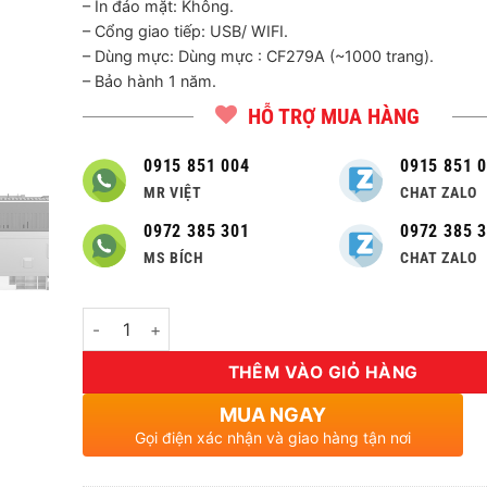
– In đảo mặt: Không.
– Cổng giao tiếp: USB/ WIFI.
– Dùng mực: Dùng mực : CF279A (~1000 trang).
– Bảo hành 1 năm.
HỖ TRỢ MUA HÀNG
0915 851 004
0915 851 
MR VIỆT
CHAT ZALO
0972 385 301
0972 385 
MS BÍCH
CHAT ZALO
Số lượng
THÊM VÀO GIỎ HÀNG
MUA NGAY
Gọi điện xác nhận và giao hàng tận nơi