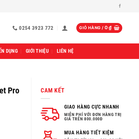
0254 3923 772
0
₫
GIỎ HÀNG /
ỂN DỤNG
GIỚI THIỆU
LIÊN HỆ
et Pro
CAM KẾT
GIAO HÀNG CỰC NHANH
MIỄN PHÍ VỚI ĐƠN HÀNG TRỊ
GIÁ TRÊN 800.000Đ
MUA HÀNG TIẾT KIỆM