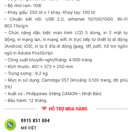
– Bộ nhớ ram: 1GB
– Khay giấy: 250 tờ x 1 khay. Khay tay: 100 tờ
– Chuẩn kết nối: USB 2.0, ethernet 10/100/1000, Wi-Fi
802.11b/g/n
– Chức năng đặc biệt: màn hình LCD 5 dòng, in 2 mặt tự
động, in mạng lan, in mạng wifi, in trực tiếp từ thiết bị di động
(Android, iOS), in từ ổ đĩa di động (jpeg, tiff, pdf). hỗ trợ ngôn
ngữ in Adobe PostScript
– Công suất khuyến nghị/tháng: 4.000 trang
– Kích thước: 401 x 373 x 250 mm
– Trọng lượng : 9,2 kg
– Mực in sử dụng: Cartridge 057 (khoảng 3.100 trang, độ phủ
5%)
– Xuất xứ : Philippines (Hãng CANON – Nhật Bản)
– Bảo hành: 12 tháng.
HỖ TRỢ MUA HÀNG
0915 851 004
MR VIỆT