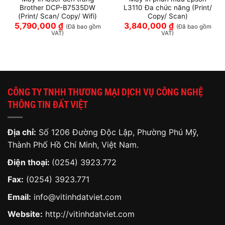
Brother DCP-B7535DW
L3110 Đa chức năng (Print/
(Print/ Scan/ Copy/ Wifi)
Copy/ Scan)
5,790,000
₫
3,840,000
₫
(Đã bao gồm
(Đã bao gồm
VAT)
VAT)
CÔNG TY TNHH THƯƠNG MẠI DỊCH VỤ CÔNG NGHỆ
THÔNG TIN ĐẤT VIỆT
Địa chỉ:
Số 1206 Đường Độc Lập, Phường Phú Mỹ,
Thành Phố Hồ Chí Minh, Việt Nam.
Điện thoại:
(0254) 3923.772
Fax:
(0254) 3923.771
Email:
info@vitinhdatviet.com
Website:
http://vitinhdatviet.com