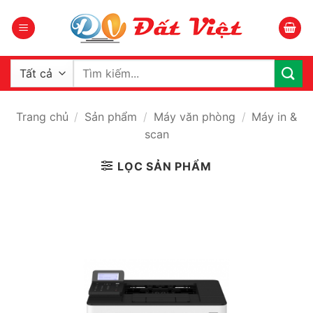
Bỏ
qua
nội
dung
Tìm
kiếm:
Trang chủ
/
Sản phẩm
/
Máy văn phòng
/
Máy in &
scan
LỌC SẢN PHẨM