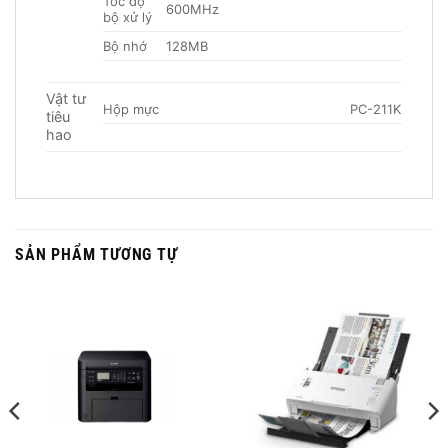
Tốc độ
600MHz
bộ xử lý
Bộ nhớ
128MB
Vật tư
Hộp mực
PC-211KEV (160
tiêu
hao
SẢN PHẨM TƯƠNG TỰ