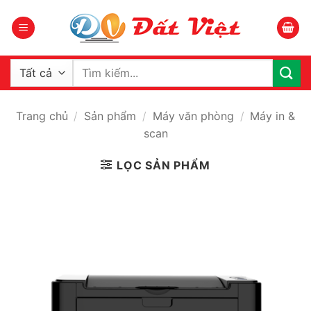
Bỏ
qua
nội
dung
Tìm
kiếm:
Trang chủ
/
Sản phẩm
/
Máy văn phòng
/
Máy in &
scan
LỌC SẢN PHẨM