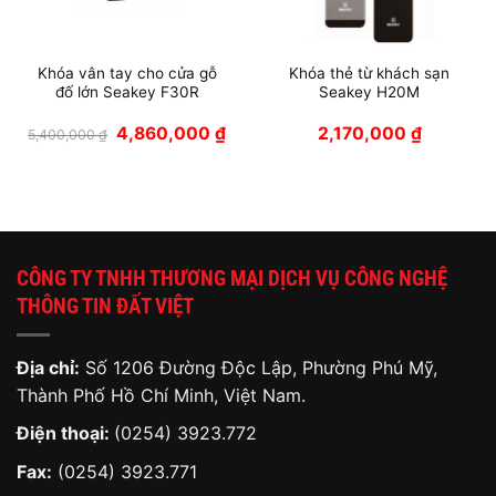
Khóa vân tay cho cửa gỗ
Khóa thẻ từ khách sạn
đố lớn Seakey F30R
Seakey H20M
Giá
Giá
4,860,000
₫
2,170,000
₫
5,400,000
₫
gốc
hiện
là:
tại
5,400,000 ₫.
là:
4,860,000 ₫.
CÔNG TY TNHH THƯƠNG MẠI DỊCH VỤ CÔNG NGHỆ
THÔNG TIN ĐẤT VIỆT
Địa chỉ:
Số 1206 Đường Độc Lập, Phường Phú Mỹ,
Thành Phố Hồ Chí Minh, Việt Nam.
Điện thoại:
(0254) 3923.772
Fax:
(0254) 3923.771