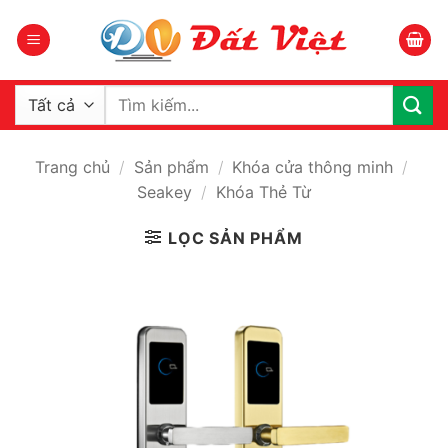
Bỏ
qua
nội
dung
Tìm
kiếm:
Trang chủ
/
Sản phẩm
/
Khóa cửa thông minh
/
Seakey
/
Khóa Thẻ Từ
LỌC SẢN PHẨM