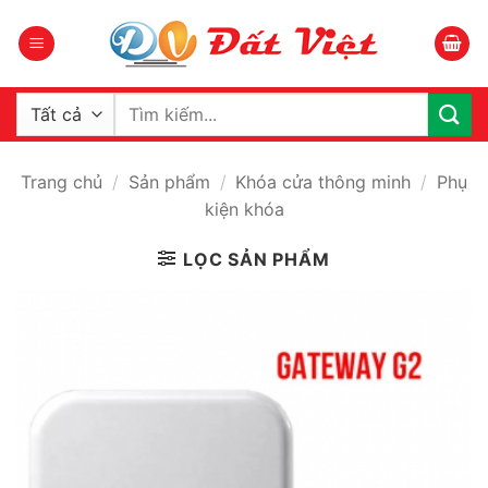
Bỏ
qua
nội
dung
Tìm
kiếm:
Trang chủ
/
Sản phẩm
/
Khóa cửa thông minh
/
Phụ
kiện khóa
LỌC SẢN PHẨM