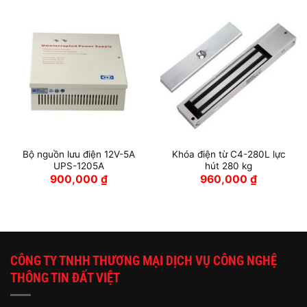
Bộ nguồn lưu điện 12V-5A
Khóa điện từ C4-280L lực
UPS-1205A
hút 280 kg
900,000
₫
960,000
₫
CÔNG TY TNHH THƯƠNG MẠI DỊCH VỤ CÔNG NGHỆ
THÔNG TIN ĐẤT VIỆT