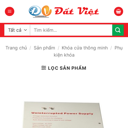
Bỏ
qua
nội
dung
Tìm
kiếm:
Trang chủ
/
Sản phẩm
/
Khóa cửa thông minh
/
Phụ
kiện khóa
LỌC SẢN PHẨM