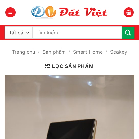
Bỏ
qua
nội
dung
Tìm
kiếm:
Trang chủ
/
Sản phẩm
/
Smart Home
/
Seakey
LỌC SẢN PHẨM