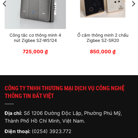
Công tắc cơ thông minh 4
Ổ cắm thông minh 2 chấu
nút Zigbee SZ-WS124
Zigbee SZ-SR20
725,000
₫
850,000
₫
CÔNG TY TNHH THƯƠNG MẠI DỊCH VỤ CÔNG NGHỆ
THÔNG TIN ĐẤT VIỆT
Địa chỉ:
Số 1206 Đường Độc Lập, Phường Phú Mỹ,
Thành Phố Hồ Chí Minh, Việt Nam.
Điện thoại:
(0254) 3923.772