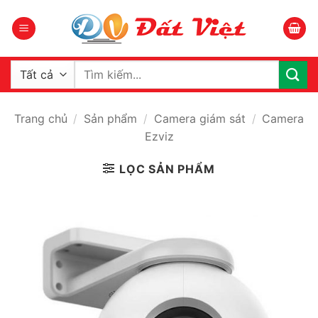
Bỏ
qua
nội
dung
Tìm
kiếm:
Trang chủ
/
Sản phẩm
/
Camera giám sát
/
Camera
Ezviz
LỌC SẢN PHẨM