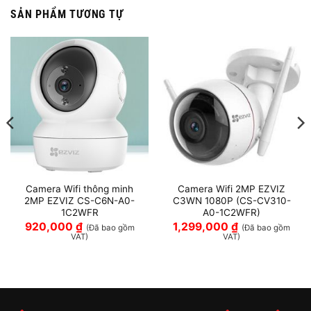
SẢN PHẨM TƯƠNG TỰ
Camera Wifi thông minh
Camera Wifi 2MP EZVIZ
2MP EZVIZ CS-C6N-A0-
C3WN 1080P (CS-CV310-
1C2WFR
A0-1C2WFR)
920,000
₫
1,299,000
₫
(Đã bao gồm
(Đã bao gồm
VAT)
VAT)