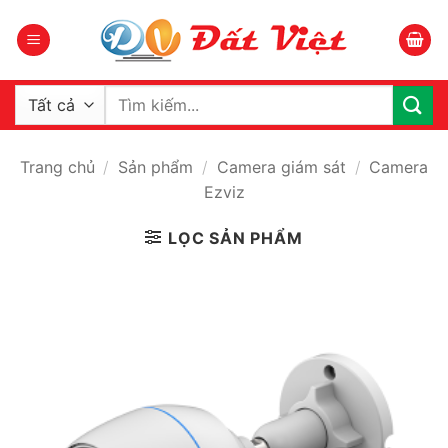
Bỏ
qua
nội
dung
Tìm
kiếm:
Trang chủ
/
Sản phẩm
/
Camera giám sát
/
Camera
Ezviz
LỌC SẢN PHẨM