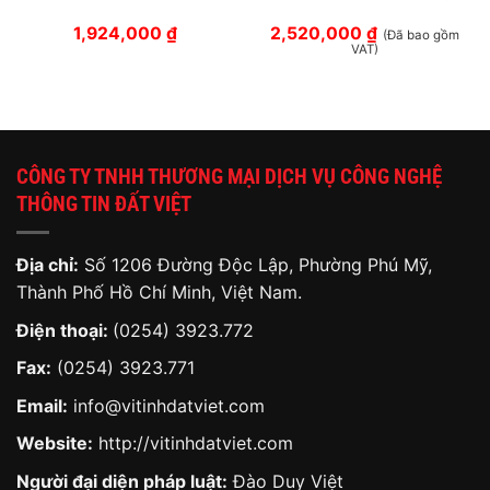
1,924,000
₫
2,520,000
₫
(Đã bao gồm
VAT)
CÔNG TY TNHH THƯƠNG MẠI DỊCH VỤ CÔNG NGHỆ
THÔNG TIN ĐẤT VIỆT
Địa chỉ:
Số 1206 Đường Độc Lập, Phường Phú Mỹ,
Thành Phố Hồ Chí Minh, Việt Nam.
Điện thoại:
(0254) 3923.772
Fax:
(0254) 3923.771
Email:
info@vitinhdatviet.com
Website:
http://vitinhdatviet.com
Người đại diện pháp luật:
Đào Duy Việt