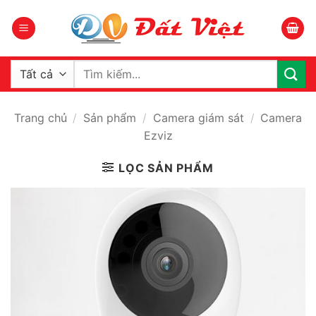
Bỏ
qua
nội
dung
Tìm
kiếm:
Trang chủ
/
Sản phẩm
/
Camera giám sát
/
Camera
Ezviz
LỌC SẢN PHẨM