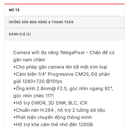
MÔ TẢ
HƯỚNG DẪN MUA HÀNG & THANH TOÁN
ĐÁNH GIÁ (0)
Camera wifi đa năng 1MegaPixel – Chân đế có
gắn nam châm
•Cho phép gắn camera lên bề mặt kim loại
•Cảm biến 1/4″ Progressive CMOS, Độ phân
giải 1280×720 @15fps
•Ống kính 2.8mm@ F2.5, góc nhìn ngang 92°,
góc nhìn chéo 111°,
•Hỗ trợ DWDR, 3D DNR, BLC, ICR
•Chuấn nén H.264 , hỗ trợ 2 luồng dữ liệu
•Phát hiện chuyển động thông minh
•Hỗ trợ khe cắm thẻ nhớ đến 128GB