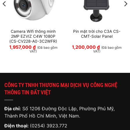
Camera Wifi thông minh
Pin mặt trời cho C3A CS-
2MP EZVIZ C4W 1080P
CMT-Solar Panel
(CS-CV228-A0-3C2WFR)
1,957,000
₫
1,200,000
₫
(Đã bao gồm
(Đã bao gồm
VAT)
VAT)
CÔNG TY TNHH THƯƠNG MẠI DỊCH VỤ CÔNG NGHỆ
THÔNG TIN ĐẤT VIỆT
Địa chỉ:
Số 1206 Đường Độc Lập, Phường Phú Mỹ,
Thành Phố Hồ Chí Minh, Việt Nam.
Điện thoại:
(0254) 3923.772