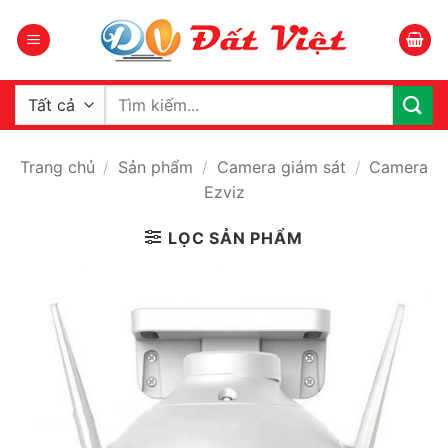
Bỏ
qua
nội
dung
Tìm
kiếm:
Trang chủ
/
Sản phẩm
/
Camera giám sát
/
Camera
Ezviz
LỌC SẢN PHẨM