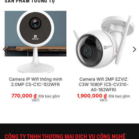
SẢN PHẨM TƯƠNG TỰ
Camera IP Wifi thông minh
Camera Wifi 2MP EZVIZ
2.0MP CS-C1C-1D2WFR
C3W 1080P (CS-CV310-
A0-1B2WFR)
770,000
₫
1,900,000
₫
(Đã bao gồm
(Đã bao gồm
VAT)
VAT)
CÔNG TY TNHH THƯƠNG MẠI DỊCH VỤ CÔNG NGHỆ