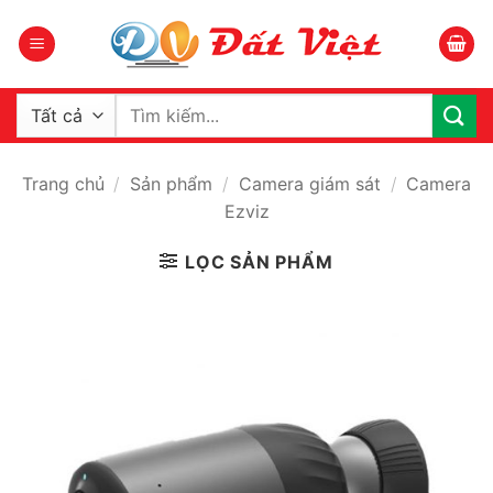
Bỏ
qua
nội
dung
Tìm
kiếm:
Trang chủ
/
Sản phẩm
/
Camera giám sát
/
Camera
Ezviz
LỌC SẢN PHẨM