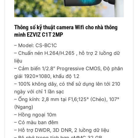
Thông số kỹ thuật camera Wifi cho nhà thông
minh EZVIZ C1T 2MP
– Model: CS-BC1C
– Chuấn nén H.264/H.265 , hỗ trợ 2 luồng dữ
liệu
– Cảm biến 1/2.8″ Progressive CMOS, Độ phân
giải 1920×1080, khẩu độ 1.2
– 100% không dây, có thể sử dụng lên tới 210
ngày với chỉ 1 lần sạc
– Ống kính: 2,8 mm tại F1,6;125° (Chéo), 107°
(Ngang)
– Hồng ngoại 10m
– Có màu ban đêm
– Hỗ trợ DWDR, 3D DNR, 2 luồng dữ liệu
– Bộ nhớ trong tích hợp eMMC 32 GB