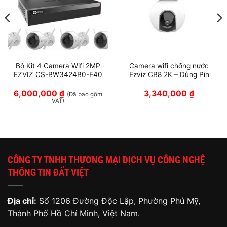
Bộ Kit 4 Camera Wifi 2MP
Camera wifi chống nước
EZVIZ CS-BW3424B0-E40
Ezviz CB8 2K – Dùng Pin
6,000,000
₫
3,340,000
₫
(Đã bao gồm
VAT)
CÔNG TY TNHH THƯƠNG MẠI DỊCH VỤ CÔNG NGHỆ
THÔNG TIN ĐẤT VIỆT
Địa chỉ:
Số 1206 Đường Độc Lập, Phường Phú Mỹ,
Thành Phố Hồ Chí Minh, Việt Nam.