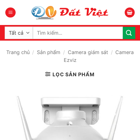
Bỏ
qua
nội
dung
Tìm
kiếm:
Trang chủ
/
Sản phẩm
/
Camera giám sát
/
Camera
Ezviz
LỌC SẢN PHẨM