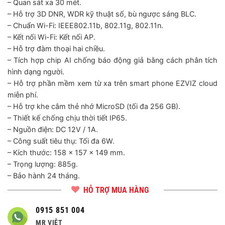
– Quan sát xa 30 mét.
– Hỗ trợ 3D DNR, WDR kỹ thuật số, bù ngược sáng BLC.
– Chuẩn Wi-Fi: IEEE802.11b, 802.11g, 802.11n.
– Kết nối Wi-Fi: Kết nối AP.
– Hỗ trợ đàm thoại hai chiều.
– Tích hợp chip AI chống báo động giả bằng cách phân tích
hình dạng người.
– Hỗ trợ phần mềm xem từ xa trên smart phone EZVIZ cloud
miễn phí.
– Hỗ trợ khe cắm thẻ nhớ MicroSD (tối đa 256 GB).
– Thiết kế chống chịu thời tiết IP65.
– Nguồn điện: DC 12V / 1A.
– Công suất tiêu thụ: Tối đa 6W.
– Kích thước: 158 x 157 x 149 mm.
– Trọng lượng: 885g.
– Bảo hành 24 tháng.
HỖ TRỢ MUA HÀNG
0915 851 004
MR VIỆT