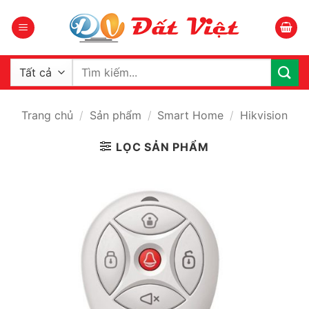
Bỏ
qua
nội
dung
Tìm
kiếm:
Trang chủ
/
Sản phẩm
/
Smart Home
/
Hikvision
LỌC SẢN PHẨM