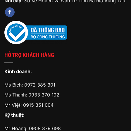
Nơi cấp:
Sở Kế Hoạch Và Đầu Tư Tỉnh Bà Rịa Vũng Tàu.
HỖ TRỢ KHÁCH HÀNG
Kinh doanh:
Ms Bích:
0972 385 301
Ms Thanh:
0933 370 192
Mr Việt:
0915 851 004
Kỹ thuật:
Mr Hoàng:
0908 879 698