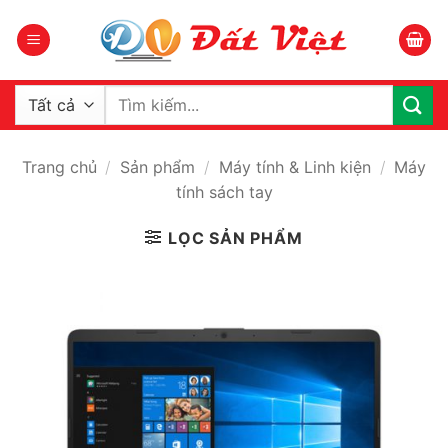
Bỏ
qua
nội
dung
Tìm
kiếm:
Trang chủ
/
Sản phẩm
/
Máy tính & Linh kiện
/
Máy
tính sách tay
LỌC SẢN PHẨM