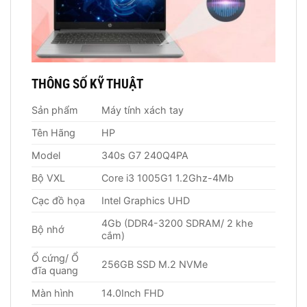
THÔNG SỐ KỸ THUẬT
Sản phẩm
Máy tính xách tay
Tên Hãng
HP
Model
340s G7 240Q4PA
Bộ VXL
Core i3 1005G1 1.2Ghz-4Mb
Cạc đồ họa
Intel Graphics UHD
4Gb (DDR4-3200 SDRAM/ 2 khe
Bộ nhớ
cắm)
Ổ cứng/ Ổ
256GB SSD M.2 NVMe
đĩa quang
Màn hình
14.0Inch FHD