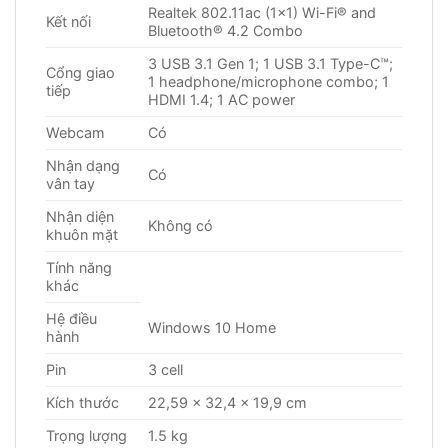
Realtek 802.11ac (1×1) Wi-Fi® and
Kết nối
Bluetooth® 4.2 Combo
3 USB 3.1 Gen 1; 1 USB 3.1 Type-C™;
Cổng giao
1 headphone/microphone combo; 1
tiếp
HDMI 1.4; 1 AC power
Webcam
Có
Nhận dạng
Có
vân tay
Nhận diện
Không có
khuôn mặt
Tính năng
khác
Hệ điều
Windows 10 Home
hành
Pin
3 cell
Kích thước
22,59 x 32,4 x 19,9 cm
Trọng lượng
1.5 kg