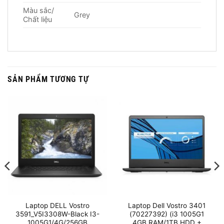
Màu sắc/
Grey
Chất liệu
SẢN PHẨM TƯƠNG TỰ
Laptop DELL Vostro
Laptop Dell Vostro 3401
3591_V5I3308W-Black I3-
(70227392) (i3 1005G1
1005G1/4G/256GB
4GB RAM/1TB HDD +