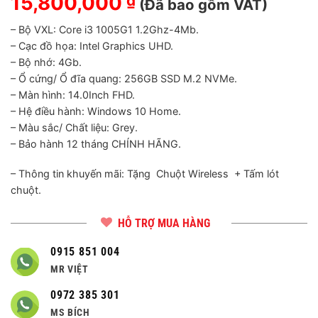
15,800,000
₫
(Đã bao gồm VAT)
– Bộ VXL: Core i3 1005G1 1.2Ghz-4Mb.
– Cạc đồ họa: Intel Graphics UHD.
– Bộ nhớ: 4Gb.
– Ổ cứng/ Ổ đĩa quang: 256GB SSD M.2 NVMe.
– Màn hình: 14.0Inch FHD.
– Hệ điều hành: Windows 10 Home.
– Màu sắc/ Chất liệu: Grey.
– Bảo hành 12 tháng CHÍNH HÃNG.
– Thông tin khuyến mãi: Tặng Chuột Wireless + Tấm lót
chuột.
HỖ TRỢ MUA HÀNG
0915 851 004
MR VIỆT
0972 385 301
MS BÍCH