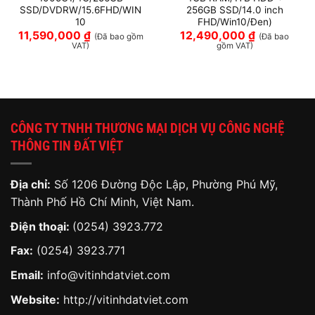
SSD/DVDRW/15.6FHD/WIN
256GB SSD/14.0 inch
10
FHD/Win10/Đen)
11,590,000
₫
12,490,000
₫
(Đã bao gồm
(Đã bao
VAT)
gồm VAT)
CÔNG TY TNHH THƯƠNG MẠI DỊCH VỤ CÔNG NGHỆ
THÔNG TIN ĐẤT VIỆT
Địa chỉ:
Số 1206 Đường Độc Lập, Phường Phú Mỹ,
Thành Phố Hồ Chí Minh, Việt Nam.
Điện thoại:
(0254) 3923.772
Fax:
(0254) 3923.771
Email:
info@vitinhdatviet.com
Website:
http://vitinhdatviet.com