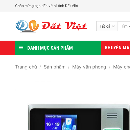
Bỏ
Chào mừng bạn đến với vi tính Đất Việt
qua
nội
Tìm
dung
kiếm:
DANH MỤC SẢN PHẨM
KHUYẾN MẠ
Trang chủ
/
Sản phẩm
/
Máy văn phòng
/
Máy ch