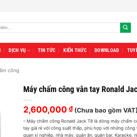
I
DỊCH VỤ
TIN TỨC
KIẾN THỨC
DOWNLOAD
TUY
ấm công
Máy chấm công vân tay Ronald Ja
2,600,000
₫
(Chưa bao gồm VAT
– Máy chấm công Ronald Jack T8 là dòng máy chấm c
tay giá rẻ với công suất thấp, phù hợp với những công 
quan xí nghiệp, nhà máy, quán ăn, quán bar, Karaoke, 