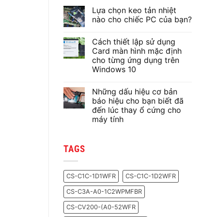
Lựa chọn keo tản nhiệt
nào cho chiếc PC của bạn?
Không
có
Cách thiết lập sử dụng
bình
luận
Card màn hình mặc định
ở
cho từng ứng dụng trên
Lựa
chọn
Windows 10
keo
tản
Không
nhiệt
có
Những dấu hiệu cơ bản
nào
bình
cho
luận
báo hiệu cho bạn biết đã
ở
chiếc
đến lúc thay ổ cứng cho
Cách
PC
thiết
của
máy tính
lập
bạn?
sử
Không
dụng
có
Card
bình
TAGS
màn
luận
ở
hình
Những
mặc
dấu
định
hiệu
cho
CS-C1C-1D1WFR
CS-C1C-1D2WFR
cơ
từng
bản
ứng
CS-C3A-A0-1C2WPMFBR
báo
dụng
hiệu
trên
cho
Windows
CS-CV200-(A0-52WFR
bạn
10
biết