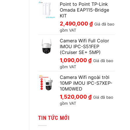
Point to Point TP-Link
Omada EAP115-Bridge
KIT
2,490,000
₫
Giá đã bao
gồm VAT
Camera Wifi Full Color
IMOU IPC-S51FEP
(Cruiser SE+ 5MP)
1,090,000
₫
Giá đã bao
gồm VAT
Camera Wifi ngoài trời
10MP iMOU IPC-S7XEP-
10M0WED
1,520,000
₫
Giá đã bao
gồm VAT
TIN TỨC MỚI