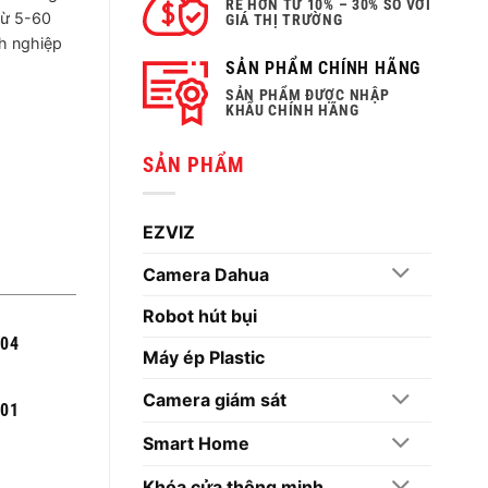
RẺ HƠN TỪ 10% – 30% SO VỚI
từ 5-60
GIÁ THỊ TRƯỜNG
nh nghiệp
SẢN PHẨM CHÍNH HÃNG
SẢN PHẨM ĐƯỢC NHẬP
KHẨU CHÍNH HÃNG
SẢN PHẨM
EZVIZ
Camera Dahua
Robot hút bụi
004
Máy ép Plastic
Camera giám sát
301
Smart Home
Khóa cửa thông minh