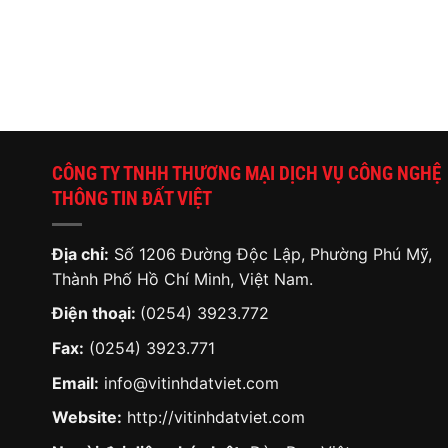
CÔNG TY TNHH THƯƠNG MẠI DỊCH VỤ CÔNG NGHỆ
THÔNG TIN ĐẤT VIỆT
Địa chỉ:
Số 1206 Đường Độc Lập, Phường Phú Mỹ,
Thành Phố Hồ Chí Minh, Việt Nam.
Điện thoại:
(0254) 3923.772
Fax:
(0254) 3923.771
Email:
info@vitinhdatviet.com
Website:
http://vitinhdatviet.com