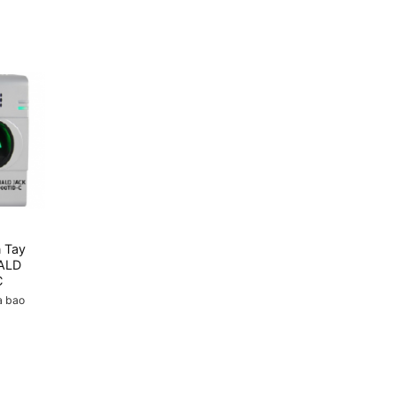
 Tay
ALD
C
a bao