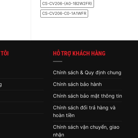
CS-CV206-(A0-1B2W2FR)
đã
đến
lúc
CS-CV206-C0-1A1WFR
thay
ổ
cứng
cho
máy
tính
 TÔI
HỖ TRỢ KHÁCH HÀNG
Chính sách & Quy định chung
g
Chính sách bảo hành
Chính sách bảo mật thông tin
Chính sách đổi trả hàng và
hoàn tiền
Chính sách vận chuyển, giao
nhận