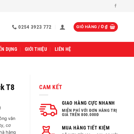
0254 3923 772
0
₫
GIỎ HÀNG /
ỂN DỤNG
GIỚI THIỆU
LIÊN HỆ
ck T8
CAM KẾT
GIAO HÀNG CỰC NHANH
)
MIỄN PHÍ VỚI ĐƠN HÀNG TRỊ
GIÁ TRÊN 800.000Đ
ông vân
ty, cơ
MUA HÀNG TIẾT KIỆM
nhà hàng