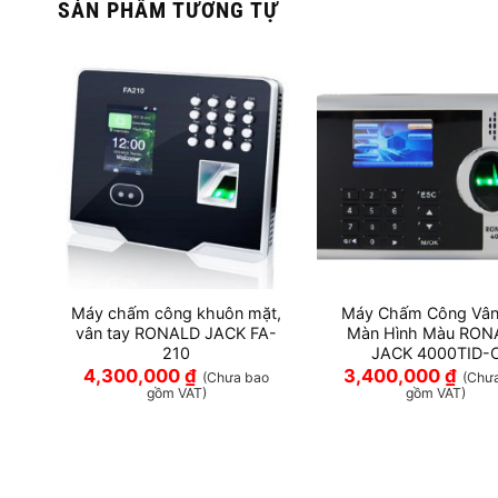
SẢN PHẨM TƯƠNG TỰ
Máy chấm công khuôn mặt,
Máy Chấm Công Vân
vân tay RONALD JACK FA-
Màn Hình Màu RON
210
JACK 4000TID-
4,300,000
₫
3,400,000
₫
(Chưa bao
(Chư
gồm VAT)
gồm VAT)