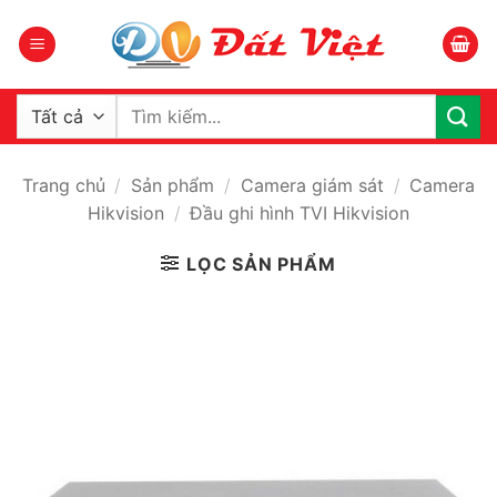
Bỏ
qua
nội
dung
Tìm
kiếm:
Trang chủ
/
Sản phẩm
/
Camera giám sát
/
Camera
Hikvision
/
Đầu ghi hình TVI Hikvision
LỌC SẢN PHẨM