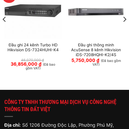
Đầu ghi 24 kênh Turbo HD
Đầu ghi thông minh
Hikvision DS-7324HUHI-K4
AcuSense 8 kênh Hikvision
iDS-7208HQHI-K2/4S
5,750,000
₫
46,070,000
₫
(Đã bao gồm
Giá
Giá
36,856,000
₫
(Đã bao
VAT)
gốc
hiện
gồm VAT)
là:
tại
46,070,000 ₫.
là:
36,856,000 ₫.
CÔNG TY TNHH THƯƠNG MẠI DỊCH VỤ CÔNG NGHỆ
THÔNG TIN ĐẤT VIỆT
Địa chỉ:
Số 1206 Đường Độc Lập, Phường Phú Mỹ,