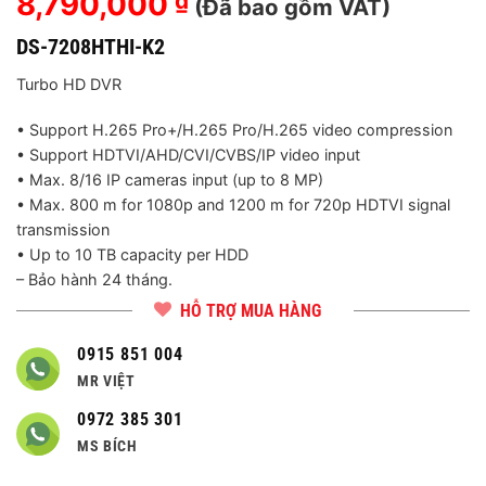
8,790,000
₫
(Đã bao gồm VAT)
DS-7208HTHI-K2
Turbo HD DVR
• Support H.265 Pro+/H.265 Pro/H.265 video compression
• Support HDTVI/AHD/CVI/CVBS/IP video input
• Max. 8/16 IP cameras input (up to 8 MP)
• Max. 800 m for 1080p and 1200 m for 720p HDTVI signal
transmission
• Up to 10 TB capacity per HDD
– Bảo hành 24 tháng.
HỖ TRỢ MUA HÀNG
0915 851 004
MR VIỆT
0972 385 301
MS BÍCH