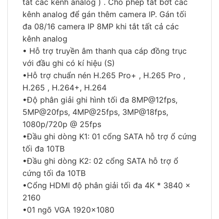
tắt các kênh analog ) . Cho phép tắt bớt các
kênh analog để gán thêm camera IP. Gán tối
đa 08/16 camera IP 8MP khi tắt tất cả các
kênh analog
• Hỗ trợ truyền âm thanh qua cáp đồng trục
với đầu ghi có kí hiệu (S)
•Hỗ trợ chuẩn nén H.265 Pro+ , H.265 Pro ,
H.265 , H.264+, H.264
•Độ phân giải ghi hình tối đa 8MP@12fps,
5MP@20fps, 4MP@25fps, 3MP@18fps,
1080p/720p @ 25fps
•Đầu ghi dòng K1: 01 cổng SATA hỗ trợ ổ cứng
tối đa 10TB
•Đầu ghi dòng K2: 02 cổng SATA hỗ trợ ổ
cứng tối đa 10TB
•Cổng HDMI độ phân giải tối đa 4K * 3840 x
2160
•01 ngõ VGA 1920×1080